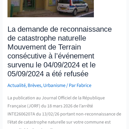
naturelle
Mouvement
de
La demande de reconnaissance
Terrain
de catastrophe naturelle
consécutive
à
Mouvement de Terrain
l’événement
consécutive à l’événement
survenu
survenu le 04/09/2024 et le
le
05/09/2024 a été refusée
04/09/2024
Actualité
,
Brèves
,
Urbanisme
/ Par
Fabrice
et
le
La publication au Journal Officiel de la République
05/09/2024
Française (JORF) du 18 mars 2026 de l’arrêté
a
INTE2606207A du 13/02/26 portant non-reconnaissance de
été
l’état de catastrophe naturelle sur votre commune est
refusée