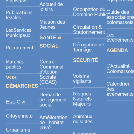
Accueil de
e
loisirs
Occupation du
Publications
Guide des
Domaine Public
légales
association
Maison des
colomarsoi
Jeunes
Circulation &
Les Services
Stationnement
Municipaux
Les
SANTÉ &
événements
Dérogation de
SOCIAL
Recrutement
Tonnage
AGENDA
SÉCURITÉ
Marchés
Centre
publics
L’Actualité
Communal
Colomarsoi
d’Action
Voisins
Sociale
VOS
vigilants
(CCAS)
Calendrier
DÉMARCHES
des
Risques
événements
Demande
Naturels
de logement
Etat-Civil
Majeurs
social
Citoyenneté
Animaux
Amélioration
nuisibles
de l’habitat
privé
Urbanisme