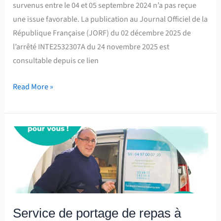
survenus entre le 04 et 05 septembre 2024 n’a pas reçue
le
une issue favorable. La publication au Journal Officiel de la
5
République Française (JORF) du 02 décembre 2025 de
septembre
l’arrêté INTE2532307A du 24 novembre 2025 est
2024
consultable depuis ce lien
Read More »
Service
de
portage
de
repas
à
Service de portage de repas à
domicile