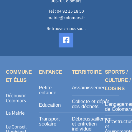
06670 Colomars
Tel :
04 92 15 18 50
mairie@colomars.fr
Retrouvez-nous sur...
F
a
c
e
b
o
COMMUNE
ENFANCE
TERRITOIRE
SPORTS /
o
ET ÉLUS
CULTURE /
k
Petite
Assainissement
LOISIRS
-
enfance
Découvrir
s
Colomars
Collecte et dépôt
L’engageme
Education
des déchets
q
de Colomar
La Mairie
u
Transport
Débroussaillement
Infrastructu
a
scolaire
et entretien
Le Conseil
et
individuel
r
Municipal
équipement