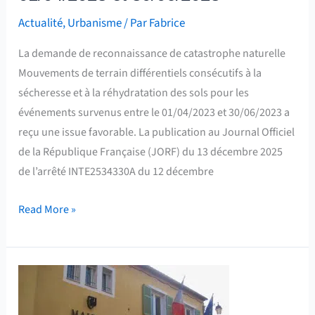
entre
Actualité
,
Urbanisme
/ Par
Fabrice
le
01/04/2023
La demande de reconnaissance de catastrophe naturelle
et
Mouvements de terrain différentiels consécutifs à la
30/06/2023
sécheresse et à la réhydratation des sols pour les
événements survenus entre le 01/04/2023 et 30/06/2023 a
reçu une issue favorable. La publication au Journal Officiel
de la République Française (JORF) du 13 décembre 2025
de l’arrêté INTE2534330A du 12 décembre
Read More »
Non
reconnaissance
de