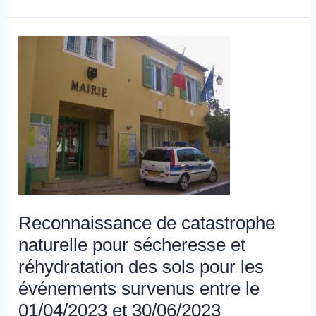
Reconnaissance
de
catastrophe
naturelle
pour
sécheresse
et
réhydratation
des
Reconnaissance de catastrophe
sols
naturelle pour sécheresse et
pour
les
réhydratation des sols pour les
événements
événements survenus entre le
survenus
01/04/2023 et 30/06/2023