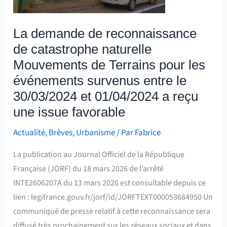
Mouvements
de
La demande de reconnaissance
Terrains
de catastrophe naturelle
pour
les
Mouvements de Terrains pour les
événements
événements survenus entre le
survenus
30/03/2024 et 01/04/2024 a reçu
entre
une issue favorable
le
Actualité
,
Brèves
,
Urbanisme
/ Par
Fabrice
30/03/2024
et
La publication au Journal Officiel de la République
01/04/2024
Française (JORF) du 18 mars 2026 de l’arrêté
a
INTE2606207A du 13 mars 2026 est consultable depuis ce
reçu
lien : legifrance.gouv.fr/jorf/id/JORFTEXT000053684950 Un
une
communiqué de presse relatif à cette reconnaissance sera
issue
diffusé très prochainement sur les réseaux sociaux et dans