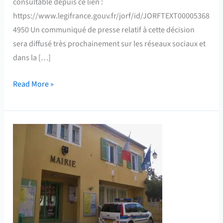
consultable depuis ce lien :
https://www.legifrance.gouv.fr/jorf/id/JORFTEXT00005368
4950 Un communiqué de presse relatif à cette décision
sera diffusé très prochainement sur les réseaux sociaux et
dans la […]
Read More »
La
demande
de
reconnaissance
de
catastrophe
naturelle