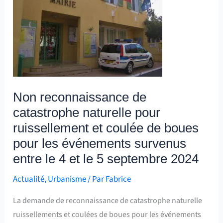
catastrophe
naturelle
pour
ruissellement
et
coulée
Non reconnaissance de
de
catastrophe naturelle pour
boues
pour
ruissellement et coulée de boues
les
pour les événements survenus
événements
entre le 4 et le 5 septembre 2024
survenus
Actualité
,
Urbanisme
/ Par
Fabrice
entre
le
La demande de reconnaissance de catastrophe naturelle
4
ruissellements et coulées de boues pour les événements
et