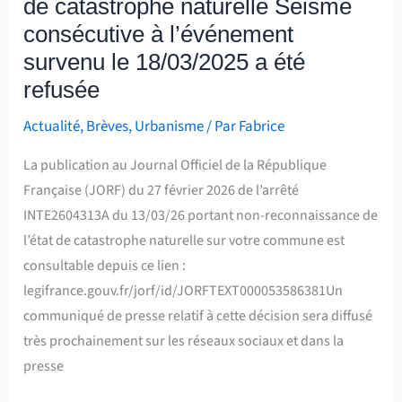
de catastrophe naturelle Séisme
l’événement
survenu
consécutive à l’événement
le
survenu le 18/03/2025 a été
18/03/2025
refusée
a
Actualité
,
Brèves
,
Urbanisme
/ Par
Fabrice
été
refusée
La publication au Journal Officiel de la République
Française (JORF) du 27 février 2026 de l’arrêté
INTE2604313A du 13/03/26 portant non-reconnaissance de
l’état de catastrophe naturelle sur votre commune est
consultable depuis ce lien :
legifrance.gouv.fr/jorf/id/JORFTEXT000053586381Un
communiqué de presse relatif à cette décision sera diffusé
très prochainement sur les réseaux sociaux et dans la
presse