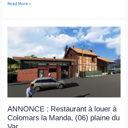
Read More »
ANNONCE
:
Restaurant
à
louer
à
Colomars
la
Manda,
(06)
ANNONCE : Restaurant à louer à
plaine
Colomars la Manda, (06) plaine du
du
Var
Var