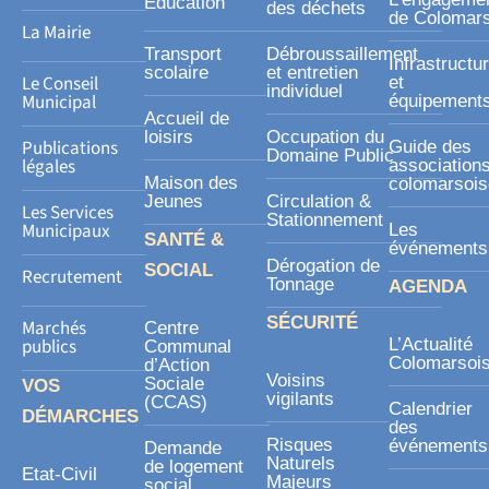
Education
des déchets
q
de Colomar
La Mairie
u
Transport
Débroussaillement
Infrastructu
a
scolaire
et entretien
Le Conseil
et
individuel
r
Municipal
équipement
Accueil de
e
loisirs
Occupation du
Publications
Guide des
Domaine Public
légales
association
Maison des
colomarsoi
Jeunes
Circulation &
Les Services
Stationnement
Municipaux
Les
SANTÉ &
événements
Dérogation de
SOCIAL
Recrutement
Tonnage
AGENDA
SÉCURITÉ
Marchés
Centre
publics
L’Actualité
Communal
Colomarsoi
d’Action
Voisins
Sociale
VOS
vigilants
(CCAS)
Calendrier
DÉMARCHES
des
Risques
événements
Demande
Naturels
de logement
Etat-Civil
Majeurs
social