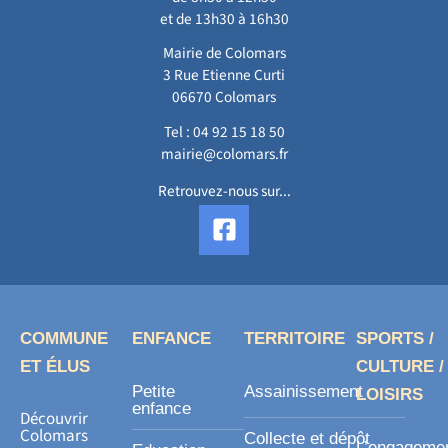
et de 13h30 à 16h30
Mairie de Colomars
3 Rue Etienne Curti
06670 Colomars
Tel :
04 92 15 18 50
mairie@colomars.fr
Retrouvez-nous sur...
F
a
c
e
b
o
COMMUNE
ENFANCE
TERRITOIRE
SPORTS /
o
ET ÉLUS
CULTURE /
k
Petite
Assainissement
LOISIRS
-
enfance
Découvrir
s
Colomars
Collecte et dépôt
L’engageme