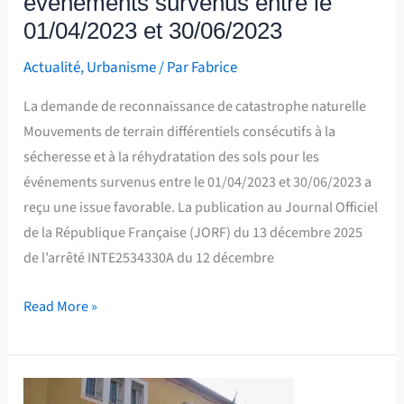
événements survenus entre le
survenus
01/04/2023 et 30/06/2023
entre
Actualité
,
Urbanisme
/ Par
Fabrice
le
01/04/2023
La demande de reconnaissance de catastrophe naturelle
et
Mouvements de terrain différentiels consécutifs à la
30/06/2023
sécheresse et à la réhydratation des sols pour les
événements survenus entre le 01/04/2023 et 30/06/2023 a
reçu une issue favorable. La publication au Journal Officiel
de la République Française (JORF) du 13 décembre 2025
de l’arrêté INTE2534330A du 12 décembre
Read More »
Non