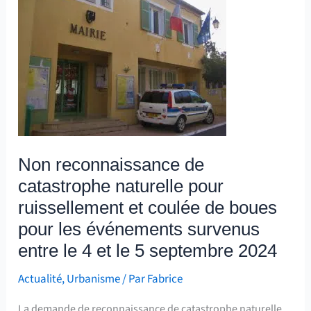
reconnaissance
de
catastrophe
naturelle
pour
ruissellement
et
coulée
Non reconnaissance de
de
catastrophe naturelle pour
boues
pour
ruissellement et coulée de boues
les
pour les événements survenus
événements
entre le 4 et le 5 septembre 2024
survenus
Actualité
,
Urbanisme
/ Par
Fabrice
entre
le
La demande de reconnaissance de catastrophe naturelle