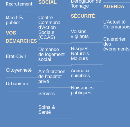
Dérogation de
SOCIAL
Recrutement
Tonnage
AGENDA
SÉCURITÉ
Marchés
Centre
publics
L’Actualité
Communal
Colomarsoi
d’Action
Voisins
Sociale
VOS
vigilants
(CCAS)
Calendrier
DÉMARCHES
des
Risques
événements
Demande
Naturels
de logement
Etat-Civil
Majeurs
social
Citoyenneté
Animaux
Amélioration
nuisibles
de l’habitat
privé
Urbanisme
Nuisances
publiques
Seniors
Soins &
Santé