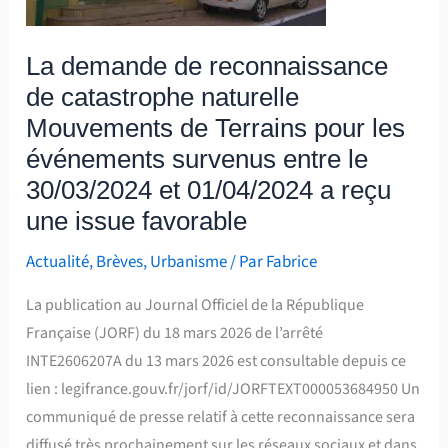
Mouvements
de
La demande de reconnaissance
Terrains
de catastrophe naturelle
pour
les
Mouvements de Terrains pour les
événements
événements survenus entre le
survenus
30/03/2024 et 01/04/2024 a reçu
entre
une issue favorable
le
Actualité
,
Brèves
,
Urbanisme
/ Par
Fabrice
30/03/2024
et
La publication au Journal Officiel de la République
01/04/2024
Française (JORF) du 18 mars 2026 de l’arrêté
a
INTE2606207A du 13 mars 2026 est consultable depuis ce
reçu
lien : legifrance.gouv.fr/jorf/id/JORFTEXT000053684950 Un
une
communiqué de presse relatif à cette reconnaissance sera
issue
diffusé très prochainement sur les réseaux sociaux et dans