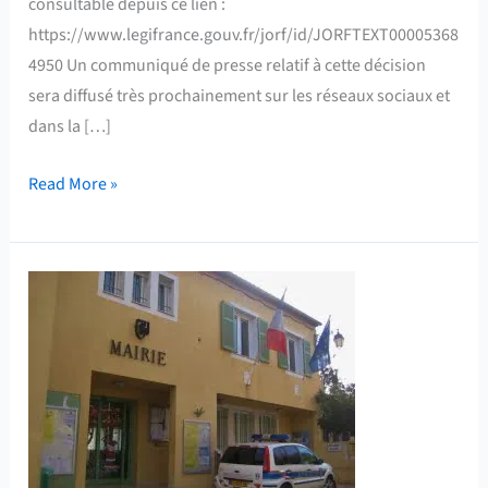
consultable depuis ce lien :
https://www.legifrance.gouv.fr/jorf/id/JORFTEXT00005368
4950 Un communiqué de presse relatif à cette décision
sera diffusé très prochainement sur les réseaux sociaux et
dans la […]
Read More »
La
demande
de
reconnaissance
de
catastrophe
naturelle