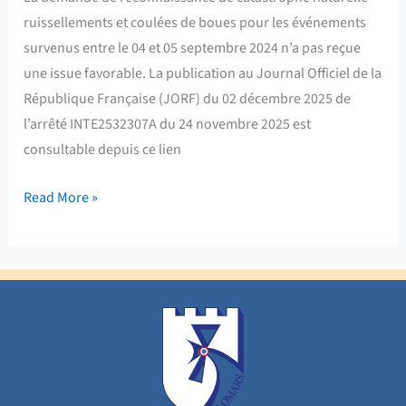
4
ruissellements et coulées de boues pour les événements
et
survenus entre le 04 et 05 septembre 2024 n’a pas reçue
le
une issue favorable. La publication au Journal Officiel de la
5
République Française (JORF) du 02 décembre 2025 de
septembre
l’arrêté INTE2532307A du 24 novembre 2025 est
2024
consultable depuis ce lien
Read More »