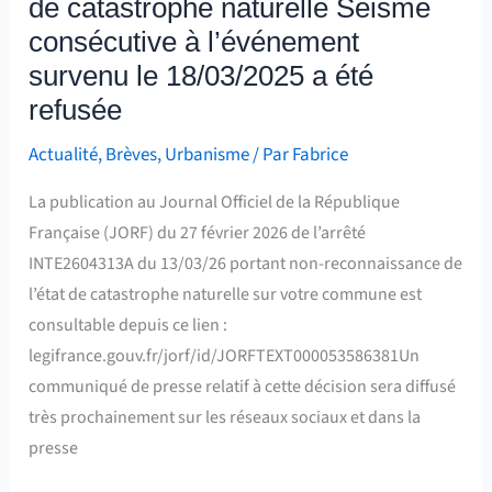
de catastrophe naturelle Séisme
l’événement
survenu
consécutive à l’événement
le
survenu le 18/03/2025 a été
18/03/2025
refusée
a
Actualité
,
Brèves
,
Urbanisme
/ Par
Fabrice
été
refusée
La publication au Journal Officiel de la République
Française (JORF) du 27 février 2026 de l’arrêté
INTE2604313A du 13/03/26 portant non-reconnaissance de
l’état de catastrophe naturelle sur votre commune est
consultable depuis ce lien :
legifrance.gouv.fr/jorf/id/JORFTEXT000053586381Un
communiqué de presse relatif à cette décision sera diffusé
très prochainement sur les réseaux sociaux et dans la
presse