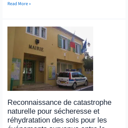
Read More »
Reconnaissance
de
catastrophe
naturelle
pour
sécheresse
et
réhydratation
des
Reconnaissance de catastrophe
sols
naturelle pour sécheresse et
pour
les
réhydratation des sols pour les
événements