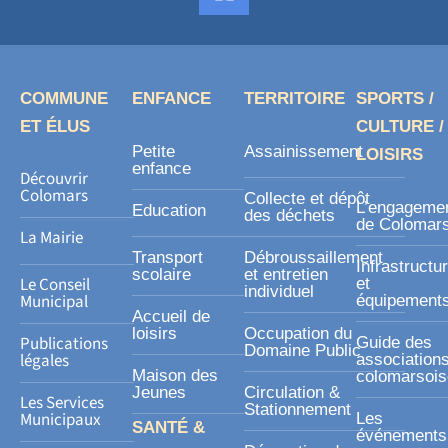
a
c
e
b
o
COMMUNE
ENFANCE
TERRITOIRE
SPORTS /
o
ET ÉLUS
CULTURE /
k
Petite
Assainissement
LOISIRS
-
enfance
Découvrir
s
Colomars
Collecte et dépôt
L’engageme
Education
des déchets
q
de Colomar
La Mairie
u
Transport
Débroussaillement
Infrastructu
a
scolaire
et entretien
Le Conseil
et
individuel
r
Municipal
équipement
Accueil de
e
loisirs
Occupation du
Publications
Guide des
Domaine Public
légales
association
Maison des
colomarsoi
Jeunes
Circulation &
Les Services
Stationnement
Municipaux
Les
SANTÉ &
événements