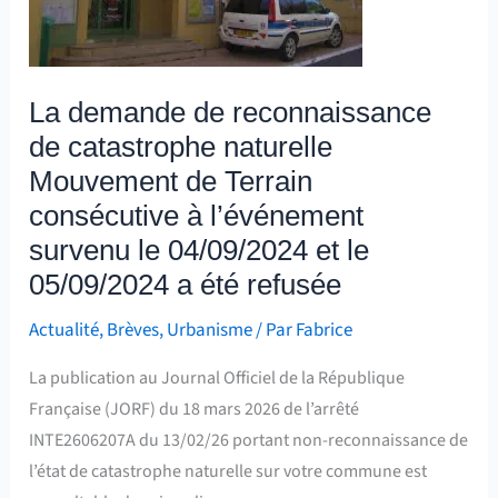
naturelle
Mouvement
de
La demande de reconnaissance
Terrain
de catastrophe naturelle
consécutive
à
Mouvement de Terrain
l’événement
consécutive à l’événement
survenu
survenu le 04/09/2024 et le
le
05/09/2024 a été refusée
04/09/2024
Actualité
,
Brèves
,
Urbanisme
/ Par
Fabrice
et
le
La publication au Journal Officiel de la République
05/09/2024
Française (JORF) du 18 mars 2026 de l’arrêté
a
INTE2606207A du 13/02/26 portant non-reconnaissance de
été
l’état de catastrophe naturelle sur votre commune est
refusée