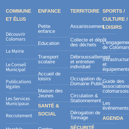
b
o
COMMUNE
ENFANCE
TERRITOIRE
SPORTS /
o
ET ÉLUS
CULTURE /
k
Petite
Assainissement
LOISIRS
-
enfance
Découvrir
s
Colomars
Collecte et dépôt
L’engageme
Education
des déchets
q
de Colomar
La Mairie
u
Transport
Débroussaillement
Infrastructu
a
scolaire
et entretien
Le Conseil
et
individuel
r
Municipal
équipement
Accueil de
e
loisirs
Occupation du
Publications
Guide des
Domaine Public
légales
association
Maison des
colomarsoi
Jeunes
Circulation &
Les Services
Stationnement
Municipaux
Les
SANTÉ &
événements
Dérogation de
SOCIAL
Recrutement
Tonnage
AGENDA
SÉCURITÉ