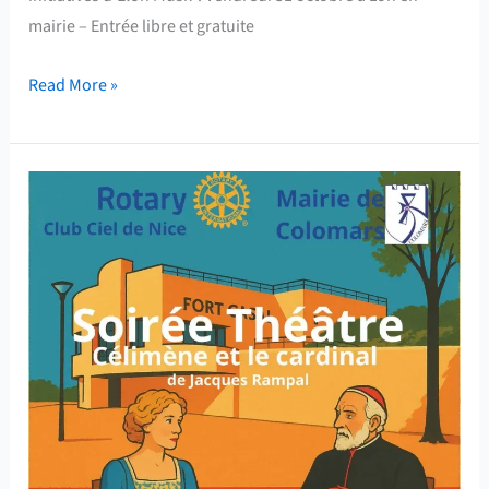
mairie – Entrée libre et gratuite
Read More »
Soirée
Théâtre
–
Célimène
et
le
cardinal
de
Jacques
Rampal