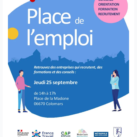
–
Jeudi
25
septembre
de
14h
à
17h
–
Place
de
la
Madone