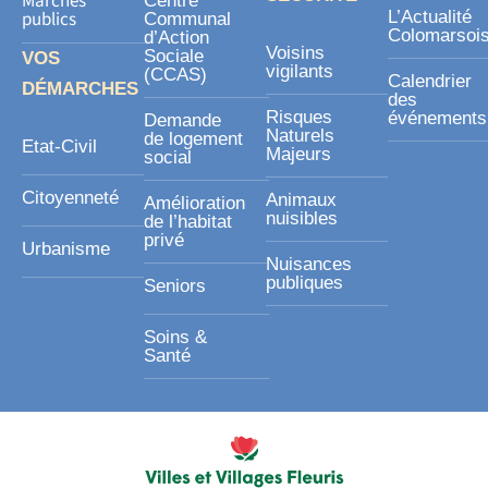
Marchés
Centre
publics
L’Actualité
Communal
Colomarsoi
d’Action
Voisins
Sociale
VOS
vigilants
(CCAS)
Calendrier
DÉMARCHES
des
Risques
événements
Demande
Naturels
de logement
Etat-Civil
Majeurs
social
Citoyenneté
Animaux
Amélioration
nuisibles
de l’habitat
privé
Urbanisme
Nuisances
publiques
Seniors
Soins &
Santé