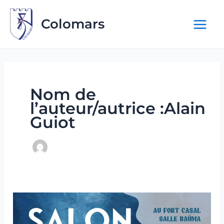
Aller
au
Colomars
contenu
Nom de
l’auteur/autrice :Alain
Guiot
Salon
du