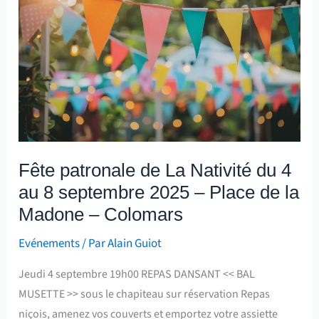
de
La
Nativité
du
4
au
8
septembre
2025
Fête patronale de La Nativité du 4
–
au 8 septembre 2025 – Place de la
Place
Madone – Colomars
de
la
Evénements
/ Par
Alain Guiot
Madone
Jeudi 4 septembre 19h00 REPAS DANSANT << BAL
–
MUSETTE >> sous le chapiteau sur réservation Repas
Colomars
niçois, amenez vos couverts et emportez votre assiette