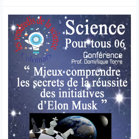
Conférence
:
Mieux
comprendre
les
secrets
de
la
réussite
des
initiatives
d’Elon
Musk