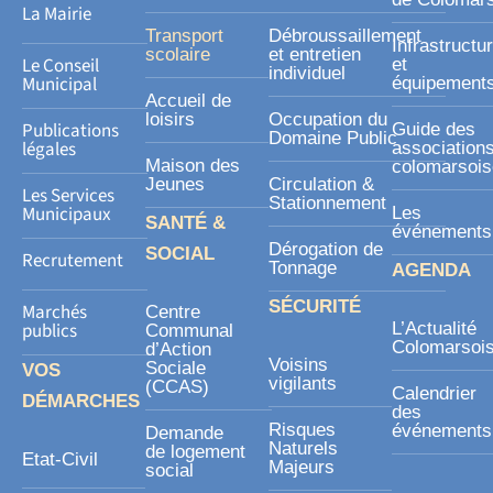
q
La Mairie
u
Transport
Débroussaillement
Infrastructu
a
scolaire
et entretien
Le Conseil
et
individuel
r
Municipal
équipement
Accueil de
e
loisirs
Occupation du
Publications
Guide des
Domaine Public
légales
association
Maison des
colomarsoi
Jeunes
Circulation &
Les Services
Stationnement
Municipaux
Les
SANTÉ &
événements
Dérogation de
SOCIAL
Recrutement
Tonnage
AGENDA
SÉCURITÉ
Marchés
Centre
publics
L’Actualité
Communal
Colomarsoi
d’Action
Voisins
Sociale
VOS
vigilants
(CCAS)
Calendrier
DÉMARCHES
des
Risques
événements
Demande
Naturels
de logement
Etat-Civil
Majeurs
social