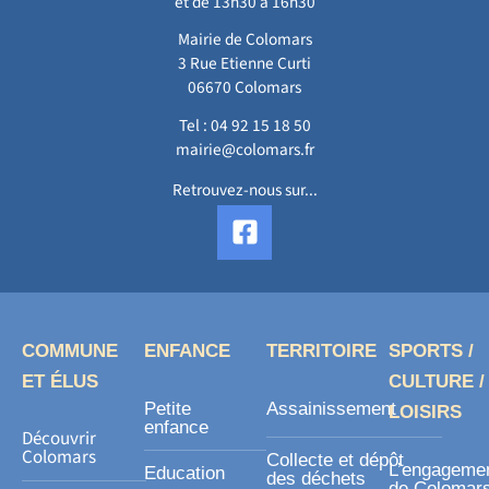
et de 13h30 à 16h30
Mairie de Colomars
3 Rue Etienne Curti
06670 Colomars
Tel :
04 92 15 18 50
mairie@colomars.fr
Retrouvez-nous sur...
F
a
c
e
b
o
COMMUNE
ENFANCE
TERRITOIRE
SPORTS /
o
ET ÉLUS
CULTURE /
k
Petite
Assainissement
LOISIRS
-
enfance
Découvrir
s
Colomars
Collecte et dépôt
L’engageme
Education
des déchets
de Colomar