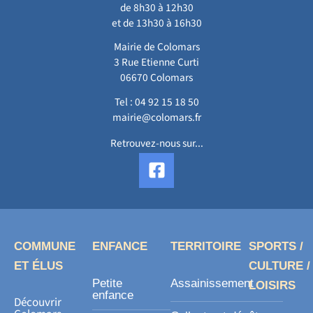
de 8h30 à 12h30
et de 13h30 à 16h30
Mairie de Colomars
3 Rue Etienne Curti
06670 Colomars
Tel :
04 92 15 18 50
mairie@colomars.fr
Retrouvez-nous sur...
F
a
c
e
b
o
COMMUNE
ENFANCE
TERRITOIRE
SPORTS /
o
ET ÉLUS
CULTURE /
k
Petite
Assainissement
LOISIRS
-
enfance
Découvrir