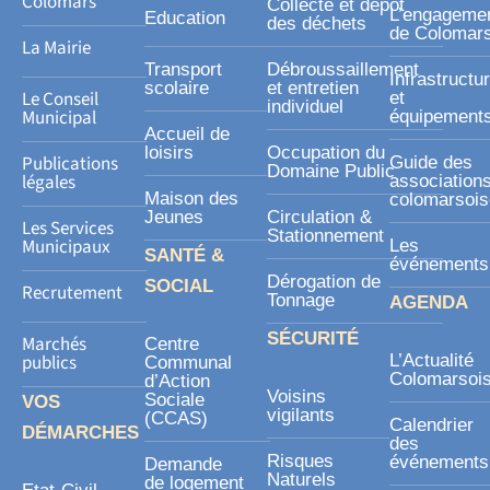
s
Colomars
Collecte et dépôt
L’engageme
Education
des déchets
q
de Colomar
La Mairie
u
Transport
Débroussaillement
Infrastructu
a
scolaire
et entretien
Le Conseil
et
individuel
r
Municipal
équipement
Accueil de
e
loisirs
Occupation du
Publications
Guide des
Domaine Public
légales
association
Maison des
colomarsoi
Jeunes
Circulation &
Les Services
Stationnement
Municipaux
Les
SANTÉ &
événements
Dérogation de
SOCIAL
Recrutement
Tonnage
AGENDA
SÉCURITÉ
Marchés
Centre
publics
L’Actualité
Communal
Colomarsoi
d’Action
Voisins
Sociale
VOS
vigilants
(CCAS)
Calendrier
DÉMARCHES
des
Risques
événements
Demande
Naturels
de logement