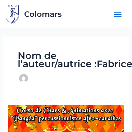
Aller
au
Colomars
contenu
Nom de
l’auteur/autrice :Fabric
Carnaval
des
écoles