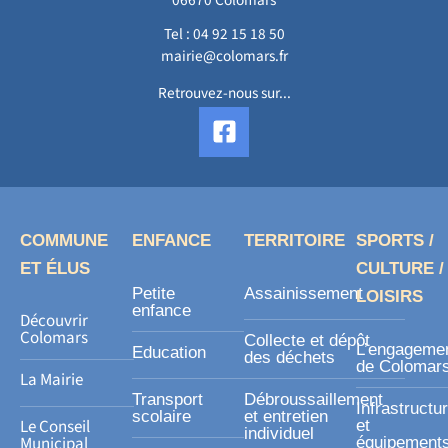
Tel :
04 92 15 18 50
mairie@colomars.fr
Retrouvez-nous sur...
F
a
c
e
b
o
COMMUNE
ENFANCE
TERRITOIRE
SPORTS /
o
ET ÉLUS
CULTURE /
k
Petite
Assainissement
LOISIRS
-
enfance
Découvrir
s
Colomars
Collecte et dépôt
L’engageme
Education
des déchets
q
de Colomar
La Mairie
u
Transport
Débroussaillement
Infrastructu
a
scolaire
et entretien
Le Conseil
et
individuel
r
Municipal
équipement