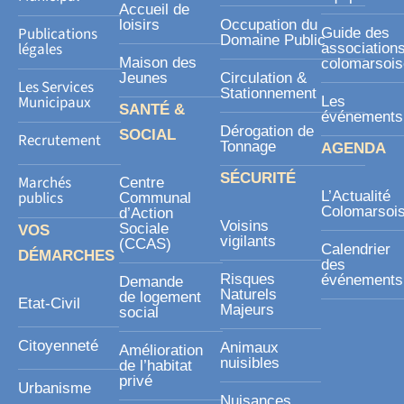
Accueil de
e
loisirs
Occupation du
Publications
Guide des
Domaine Public
légales
association
Maison des
colomarsoi
Jeunes
Circulation &
Les Services
Stationnement
Municipaux
Les
SANTÉ &
événements
Dérogation de
SOCIAL
Recrutement
Tonnage
AGENDA
SÉCURITÉ
Marchés
Centre
publics
L’Actualité
Communal
Colomarsoi
d’Action
Voisins
Sociale
VOS
vigilants
(CCAS)
Calendrier
DÉMARCHES
des
Risques
événements
Demande
Naturels
de logement
Etat-Civil
Majeurs
social
Citoyenneté
Animaux
Amélioration
nuisibles
de l’habitat
privé
Urbanisme
Nuisances