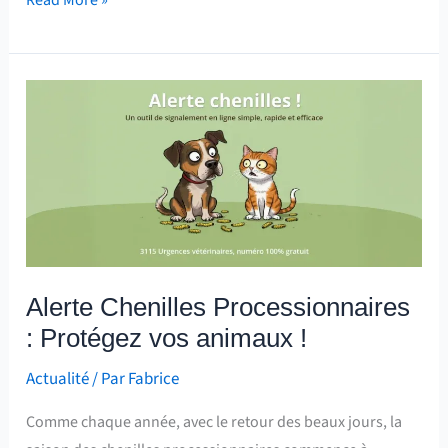
Read More »
Alerte
Chenilles
Processionnaires
:
Protégez
vos
animaux
!
Alerte Chenilles Processionnaires
: Protégez vos animaux !
Actualité
/ Par
Fabrice
Comme chaque année, avec le retour des beaux jours, la