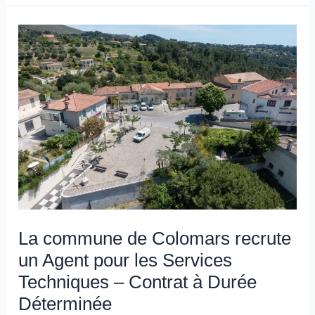
La
commune
de
Colomars
recrute
un
Agent
pour
les
Services
Techniques
La commune de Colomars recrute
–
un Agent pour les Services
Contrat
Techniques – Contrat à Durée
à
Déterminée
Durée