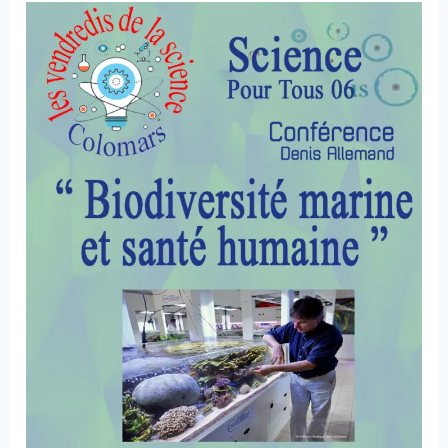
Conférence
:
Biodiversité
marine
et
santé
humaine