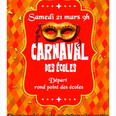
–
Samedi
21
mars
2026
à
9h00