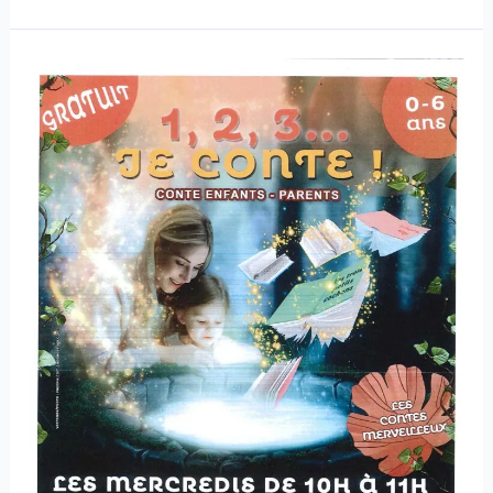
1,2,3…
Je
conte
!