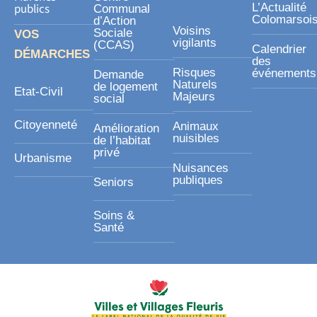
publics
L’Actualité
Communal
Colomarsoi
d’Action
Voisins
Sociale
VOS
vigilants
(CCAS)
Calendrier
DÉMARCHES
des
Risques
événements
Demande
Naturels
de logement
Etat-Civil
Majeurs
social
Citoyenneté
Animaux
Amélioration
nuisibles
de l’habitat
privé
Urbanisme
Nuisances
publiques
Seniors
Soins &
Santé