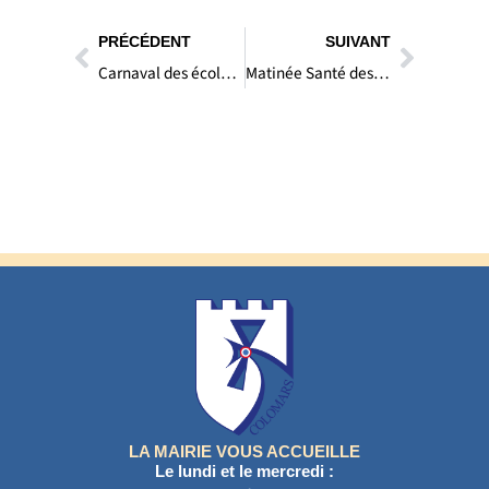
Précédent
Suivan
PRÉCÉDENT
SUIVANT
Carnaval des écoles – Samedi 21 mars 2026 à 9h00
Matinée Santé des Femmes – samedi 7 mars 2026
LA MAIRIE VOUS ACCUEILLE
Le lundi et le mercredi :