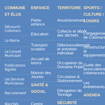
b
o
COMMUNE
ENFANCE
TERRITOIRE
SPORTS /
o
ET ÉLUS
CULTURE /
k
Petite
Assainissement
LOISIRS
-
enfance
Découvrir
s
Colomars
Collecte et dépôt
L’engageme
Education
des déchets
q
de Colomar
La Mairie
u
Transport
Débroussaillement
Infrastructu
a
scolaire
et entretien
Le Conseil
et
individuel
r
Municipal
équipement
Accueil de
e
loisirs
Occupation du
Publications
Guide des
Domaine Public
légales
association
Maison des
colomarsoi
Jeunes
Circulation &
Les Services
Stationnement
Municipaux
Les
SANTÉ &
événements
Dérogation de
SOCIAL
Recrutement
Tonnage
AGENDA
SÉCURITÉ
Marchés
Centre