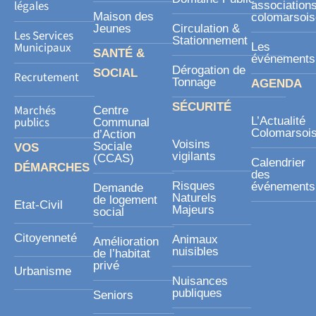
légales
association
Maison des
colomarsoi
Jeunes
Circulation &
Les Services
Stationnement
Municipaux
Les
SANTÉ &
événements
Dérogation de
SOCIAL
Recrutement
Tonnage
AGENDA
SÉCURITÉ
Marchés
Centre
publics
L’Actualité
Communal
Colomarsoi
d’Action
Voisins
Sociale
VOS
vigilants
(CCAS)
Calendrier
DÉMARCHES
des
Risques
événements
Demande
Naturels
de logement
Etat-Civil
Majeurs
social
Citoyenneté
Animaux
Amélioration
nuisibles
de l’habitat
privé
Urbanisme
Nuisances
publiques
Seniors