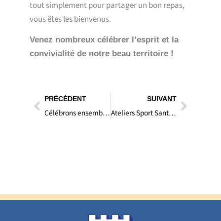
tout simplement pour partager un bon repas,
vous êtes les bienvenus.
Venez nombreux célébrer l’esprit et la
convivialité de notre beau territoire !
Précédent
Suivan
PRÉCÉDENT
SUIVANT
Célébrons ensemble le 14 Juillet à Colomars !
Ateliers Sport Santé Bien-Être – Programme Été 2026