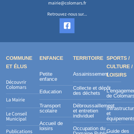
mairie@colomars.fr
Retrouvez-nous sur...
F
a
c
e
b
o
COMMUNE
ENFANCE
TERRITOIRE
SPORTS /
o
ET ÉLUS
CULTURE /
k
Petite
Assainissement
LOISIRS
-
enfance
Découvrir
s
Colomars
Collecte et dépôt
L’engageme
Education
des déchets
q
de Colomar
La Mairie
u
Transport
Débroussaillement
Infrastructu
a
scolaire
et entretien
Le Conseil
et
individuel
r
Municipal
équipement
Accueil de
e
loisirs
Occupation du
Publications
Guide des
Domaine Public