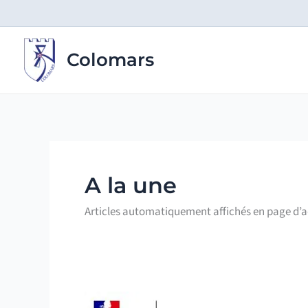
Aller
au
contenu
Colomars
A la une
Articles automatiquement affichés en page d’acc
Restrictions