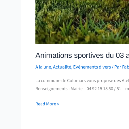
Animations sportives du 03 
A la une
,
Actualité
,
Evénements divers
/ Par
Fab
La commune de Colomars vous propose des Atelier
Renseignements : Mairie – 04 92 15 18 50 / 51 –
Read More »