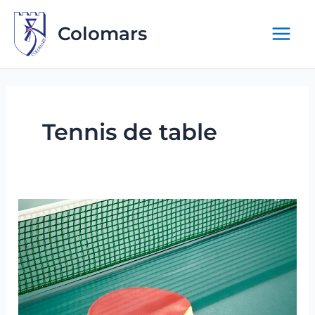
Aller
au
Colomars
contenu
Tennis de table
Colomars
Olympic
Club
–
Tennis
de