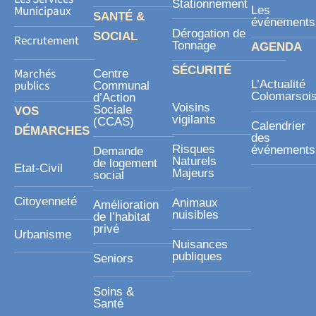
Stationnement
Municipaux
Les
SANTÉ &
événements
Dérogation de
SOCIAL
Recrutement
Tonnage
AGENDA
SÉCURITÉ
Marchés
Centre
publics
L’Actualité
Communal
Colomarsoi
d’Action
Voisins
Sociale
VOS
vigilants
(CCAS)
Calendrier
DÉMARCHES
des
Risques
événements
Demande
Naturels
de logement
Etat-Civil
Majeurs
social
Citoyenneté
Animaux
Amélioration
nuisibles
de l’habitat
privé
Urbanisme
Nuisances
publiques
Seniors
Soins &
Santé