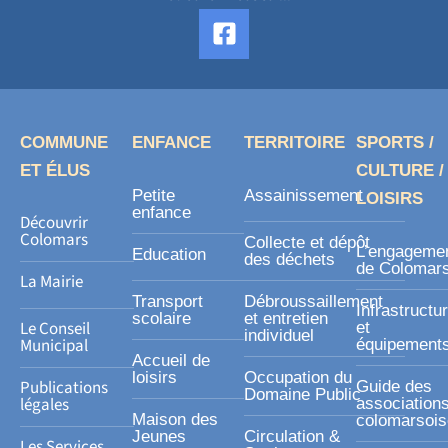
F
a
c
e
b
o
COMMUNE
ENFANCE
TERRITOIRE
SPORTS /
o
ET ÉLUS
CULTURE /
k
Petite
Assainissement
LOISIRS
-
enfance
Découvrir
s
Colomars
Collecte et dépôt
L’engageme
Education
des déchets
q
de Colomar
La Mairie
u
Transport
Débroussaillement
Infrastructu
a
scolaire
et entretien
Le Conseil
et
individuel
r
Municipal
équipement
Accueil de
e
loisirs
Occupation du
Publications
Guide des
Domaine Public
légales
association
Maison des
colomarsoi
Jeunes
Circulation &
Les Services