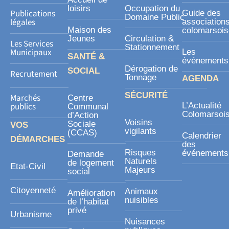
e
loisirs
Occupation du
Publications
Guide des
Domaine Public
légales
association
Maison des
colomarsoi
Jeunes
Circulation &
Les Services
Stationnement
Municipaux
Les
SANTÉ &
événements
Dérogation de
SOCIAL
Recrutement
Tonnage
AGENDA
SÉCURITÉ
Marchés
Centre
publics
L’Actualité
Communal
Colomarsoi
d’Action
Voisins
Sociale
VOS
vigilants
(CCAS)
Calendrier
DÉMARCHES
des
Risques
événements
Demande
Naturels
de logement
Etat-Civil
Majeurs
social
Citoyenneté
Animaux
Amélioration
nuisibles
de l’habitat
privé
Urbanisme
Nuisances