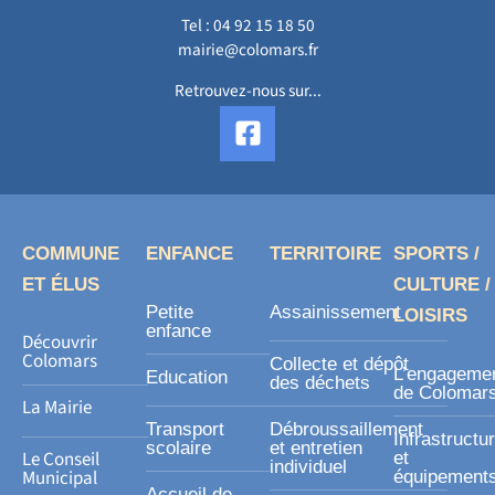
Tel :
04 92 15 18 50
mairie@colomars.fr
Retrouvez-nous sur...
F
a
c
e
b
o
COMMUNE
ENFANCE
TERRITOIRE
SPORTS /
o
ET ÉLUS
CULTURE /
k
Petite
Assainissement
LOISIRS
-
enfance
Découvrir
s
Colomars
Collecte et dépôt
L’engageme
Education
des déchets
q
de Colomar
La Mairie
u
Transport
Débroussaillement
Infrastructu
a
scolaire
et entretien
Le Conseil
et
individuel
r
Municipal
équipement
Accueil de