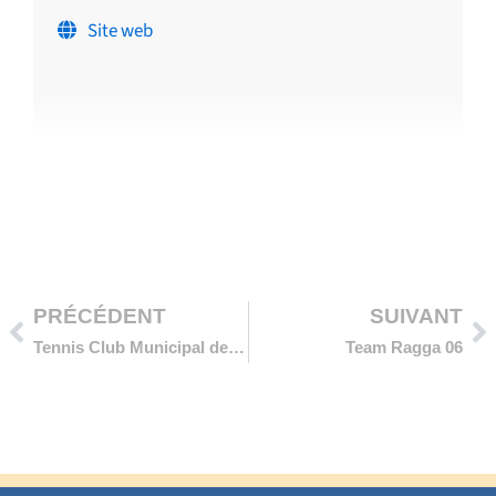
Site web
Précédent
Su
PRÉCÉDENT
SUIVANT
Tennis Club Municipal de Colomars
Team Ragga 06