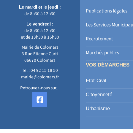
Le mardi et le jeudi :
Publications légales
de 8h30 à 12h30
Le vendredi :
Les Services Municipa
de 8h30 à 12h30
et de 13h30 à 16h30
Recrutement
Mairie de Colomars
Marchés publics
3 Rue Etienne Curti
06670 Colomars
VOS DÉMARCHES
Tel :
04 92 15 18 50
mairie@colomars.fr
Etat-Civil
Retrouvez-nous sur...
F
Citoyenneté
a
c
Urbanisme
e
b
o