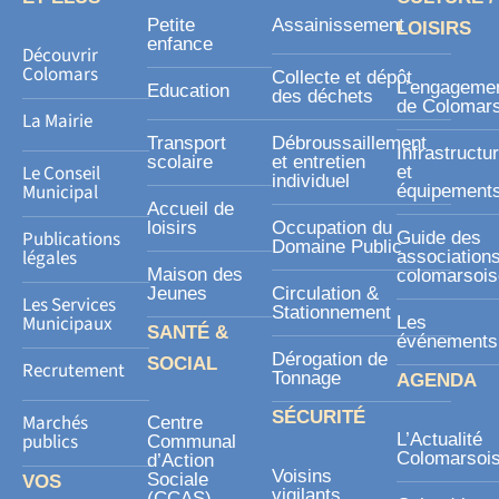
k
Petite
Assainissement
LOISIRS
-
enfance
Découvrir
s
Colomars
Collecte et dépôt
L’engageme
Education
des déchets
q
de Colomar
La Mairie
u
Transport
Débroussaillement
Infrastructu
a
scolaire
et entretien
Le Conseil
et
individuel
r
Municipal
équipement
Accueil de
e
loisirs
Occupation du
Publications
Guide des
Domaine Public
légales
association
Maison des
colomarsoi
Jeunes
Circulation &
Les Services
Stationnement
Municipaux
Les
SANTÉ &
événements
Dérogation de
SOCIAL
Recrutement
Tonnage
AGENDA
SÉCURITÉ
Marchés
Centre
publics
L’Actualité
Communal
Colomarsoi
d’Action
Voisins
Sociale
VOS
vigilants
(CCAS)