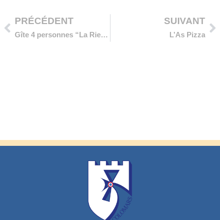
PRÉCÉDENT
SUIVANT
Gîte 4 personnes “La Riessa” – Colomars
L’As Pizza