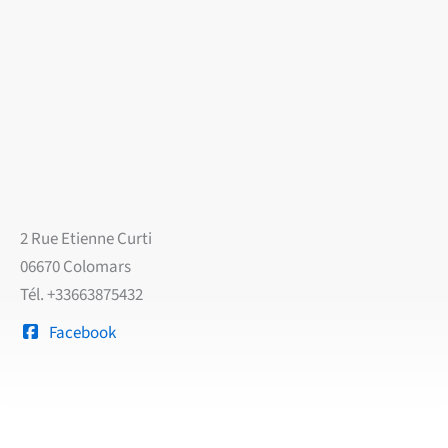
2 Rue Etienne Curti
06670 Colomars
Tél. +33663875432
Facebook
Précédent
Su