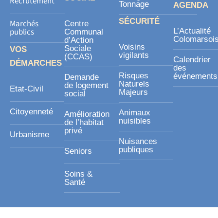
Recrutement
Tonnage
AGENDA
SÉCURITÉ
Marchés
Centre
publics
L’Actualité
Communal
Colomarsoi
d’Action
Voisins
Sociale
VOS
vigilants
(CCAS)
Calendrier
DÉMARCHES
des
Risques
événements
Demande
Naturels
de logement
Etat-Civil
Majeurs
social
Citoyenneté
Animaux
Amélioration
nuisibles
de l’habitat
privé
Urbanisme
Nuisances
publiques
Seniors
Soins &
Santé