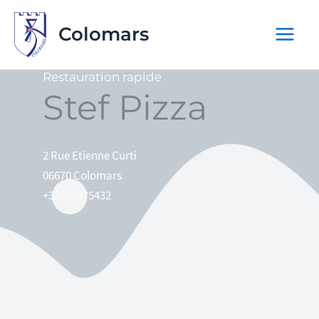
Aller
au
Colomars
contenu
Restauration rapide
Stef Pizza
2 Rue Etienne Curti
06670 Colomars
+33663875432