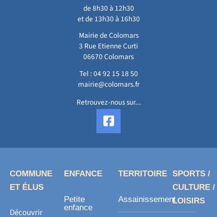
de 8h30 à 12h30
et de 13h30 à 16h30
Mairie de Colomars
3 Rue Etienne Curti
06670 Colomars
Tel :
04 92 15 18 50
mairie@colomars.fr
Retrouvez-nous sur...
F
a
c
e
b
o
COMMUNE
ENFANCE
TERRITOIRE
SPORTS /
o
ET ÉLUS
CULTURE /
k
Petite
Assainissement
LOISIRS
-
enfance
Découvrir