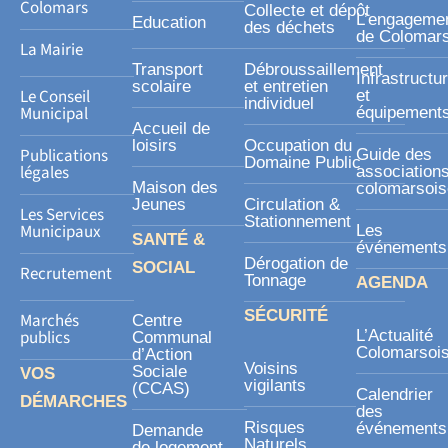
s
Colomars
Collecte et dépôt
L’engageme
Education
des déchets
q
de Colomar
La Mairie
u
Transport
Débroussaillement
Infrastructu
a
scolaire
et entretien
Le Conseil
et
individuel
r
Municipal
équipement
Accueil de
e
loisirs
Occupation du
Publications
Guide des
Domaine Public
légales
association
Maison des
colomarsoi
Jeunes
Circulation &
Les Services
Stationnement
Municipaux
Les
SANTÉ &
événements
Dérogation de
SOCIAL
Recrutement
Tonnage
AGENDA
SÉCURITÉ
Marchés
Centre
publics
L’Actualité
Communal
Colomarsoi
d’Action
Voisins
Sociale
VOS
vigilants
(CCAS)
Calendrier
DÉMARCHES
des
Risques
événements
Demande
Naturels
de logement