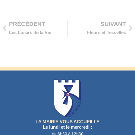
Précédent
Su
PRÉCÉDENT
SUIVANT
Les Loisirs de la Vie
Fleurs et Tesselles
LA MAIRIE VOUS ACCUEILLE
Le lundi et le mercredi :
de 8h30 à 12h30