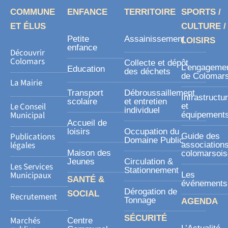
b
o
COMMUNE
ENFANCE
TERRITOIRE
SPORTS /
o
ET ÉLUS
CULTURE /
k
Petite
Assainissement
LOISIRS
-
enfance
Découvrir
s
Colomars
Collecte et dépôt
L’engageme
Education
des déchets
q
de Colomar
La Mairie
u
Transport
Débroussaillement
Infrastructu
a
scolaire
et entretien
Le Conseil
et
individuel
r
Municipal
équipement
Accueil de
e
loisirs
Occupation du
Publications
Guide des
Domaine Public
légales
association
Maison des
colomarsoi
Jeunes
Circulation &
Les Services
Stationnement
Municipaux
Les
SANTÉ &
événements
Dérogation de
SOCIAL
Recrutement
Tonnage
AGENDA
SÉCURITÉ
Marchés
Centre