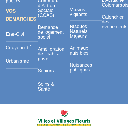
publics
L’Actualité
Communal
Colomarsoi
d’Action
Voisins
Sociale
VOS
vigilants
(CCAS)
Calendrier
DÉMARCHES
des
Risques
événements
Demande
Naturels
de logement
Etat-Civil
Majeurs
social
Citoyenneté
Animaux
Amélioration
nuisibles
de l’habitat
privé
Urbanisme
Nuisances
publiques
Seniors
Soins &
Santé