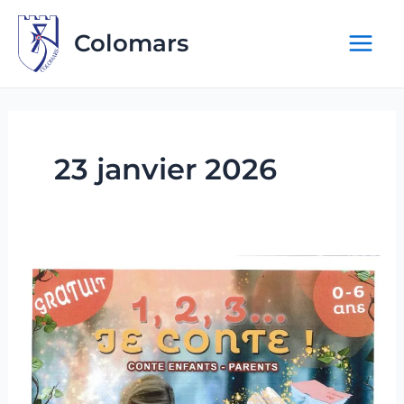
Aller
au
Colomars
contenu
23 janvier 2026
1,2,3…
Je
conte
!