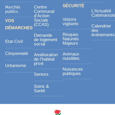
SÉCURITÉ
Marchés
Centre
publics
L’Actualité
Communal
Colomarsoi
d’Action
Voisins
Sociale
VOS
vigilants
(CCAS)
Calendrier
DÉMARCHES
des
Risques
événements
Demande
Naturels
de logement
Etat-Civil
Majeurs
social
Citoyenneté
Animaux
Amélioration
nuisibles
de l’habitat
privé
Urbanisme
Nuisances
publiques
Seniors
Soins &
Santé