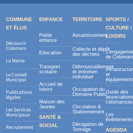
e
b
o
COMMUNE
ENFANCE
TERRITOIRE
SPORTS /
o
ET ÉLUS
CULTURE /
k
Petite
Assainissement
LOISIRS
-
enfance
Découvrir
s
Colomars
Collecte et dépôt
L’engageme
Education
des déchets
q
de Colomar
La Mairie
u
Transport
Débroussaillement
Infrastructu
a
scolaire
et entretien
Le Conseil
et
individuel
r
Municipal
équipement
Accueil de
e
loisirs
Occupation du
Publications
Guide des
Domaine Public
légales
association
Maison des
colomarsoi
Jeunes
Circulation &
Les Services
Stationnement
Municipaux
Les
SANTÉ &
événements
Dérogation de
SOCIAL
Recrutement
Tonnage
AGENDA