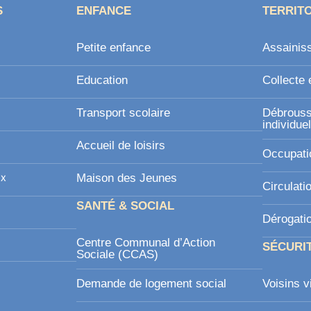
S
ENFANCE
TERRIT
Petite enfance
Assainis
Education
Collecte 
Transport scolaire
Débroussa
individue
Accueil de loisirs
Occupati
ux
Maison des Jeunes
Circulati
SANTÉ & SOCIAL
Dérogati
Centre Communal d’Action
SÉCURI
Sociale (CCAS)
Demande de logement social
Voisins v