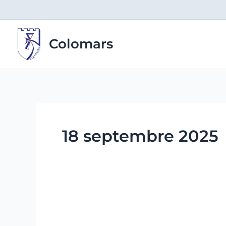
Aller
au
contenu
Colomars
18 septembre 2025
Place
de