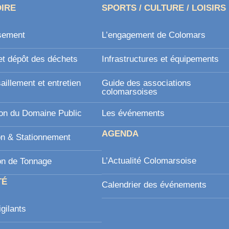
OIRE
SPORTS / CULTURE / LOISIRS
sement
L’engagement de Colomars
et dépôt des déchets
Infrastructures et équipements
illement et entretien
Guide des associations
l
colomarsoises
on du Domaine Public
Les événements
AGENDA
on & Stationnement
L’Actualité Colomarsoise
on de Tonnage
TÉ
Calendrier des événements
igilants