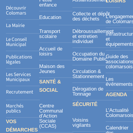
LOISIRS
-
enfance
Découvrir
s
Colomars
Collecte et dépôt
L’engageme
Education
des déchets
q
de Colomar
La Mairie
u
Transport
Débroussaillement
Infrastructu
a
scolaire
et entretien
Le Conseil
et
individuel
r
Municipal
équipement
Accueil de
e
loisirs
Occupation du
Publications
Guide des
Domaine Public
légales
association
Maison des
colomarsoi
Jeunes
Circulation &
Les Services
Stationnement
Municipaux
Les
SANTÉ &
événements
Dérogation de
SOCIAL
Recrutement
Tonnage
AGENDA
SÉCURITÉ
Marchés
Centre
publics
L’Actualité
Communal
Colomarsoi
d’Action
Voisins
Sociale
VOS
vigilants
(CCAS)
Calendrier
DÉMARCHES
des