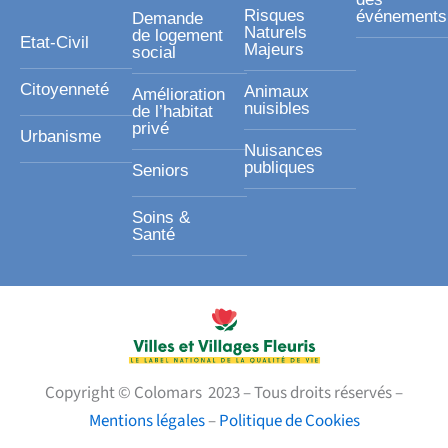
Risques
événements
Demande
Naturels
de logement
Etat-Civil
Majeurs
social
Citoyenneté
Animaux
Amélioration
nuisibles
de l’habitat
privé
Urbanisme
Nuisances
publiques
Seniors
Soins &
Santé
Copyright © Colomars 2023 – Tous droits réservés –
Mentions légales
–
Politique de Cookies