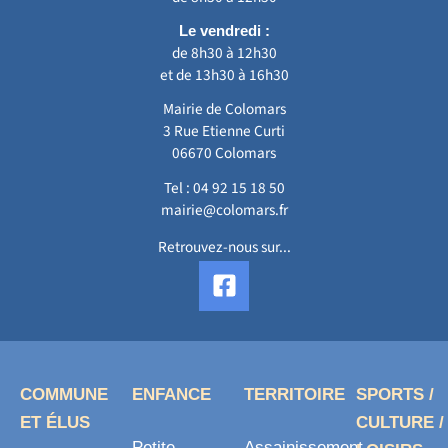
Le vendredi :
de 8h30 à 12h30
et de 13h30 à 16h30
Mairie de Colomars
3 Rue Etienne Curti
06670 Colomars
Tel :
04 92 15 18 50
mairie@colomars.fr
Retrouvez-nous sur...
F
a
c
e
b
o
COMMUNE
ENFANCE
TERRITOIRE
SPORTS /
o
ET ÉLUS
CULTURE /
k
Petite
Assainissement