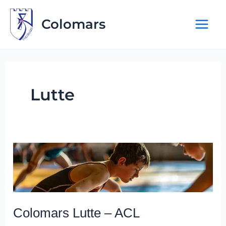
Aller
au
Colomars
contenu
Lutte
Colomars
Lutte
–
ACL
Colomars Lutte – ACL