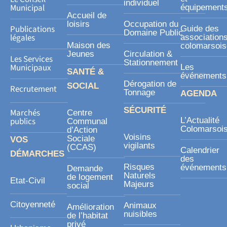
individuel
r
Municipal
équipement
Accueil de
e
loisirs
Occupation du
Publications
Guide des
Domaine Public
légales
association
Maison des
colomarsoi
Jeunes
Circulation &
Les Services
Stationnement
Municipaux
Les
SANTÉ &
événements
Dérogation de
SOCIAL
Recrutement
Tonnage
AGENDA
SÉCURITÉ
Marchés
Centre
publics
L’Actualité
Communal
Colomarsoi
d’Action
Voisins
Sociale
VOS
vigilants
(CCAS)
Calendrier
DÉMARCHES
des
Risques
événements
Demande
Naturels
de logement
Etat-Civil
Majeurs
social
Citoyenneté
Animaux
Amélioration
nuisibles
de l’habitat
privé