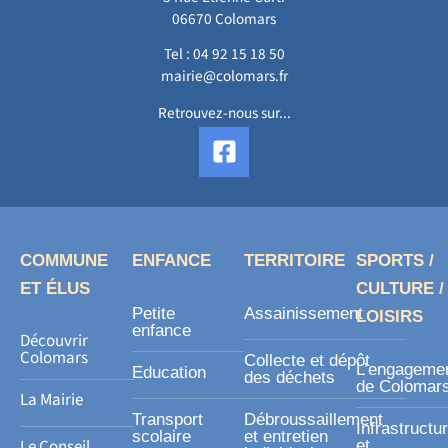
06670 Colomars
Tel :
04 92 15 18 50
mairie@colomars.fr
Retrouvez-nous sur...
F
a
c
e
b
o
COMMUNE
ENFANCE
TERRITOIRE
SPORTS /
o
ET ÉLUS
CULTURE /
k
Petite
Assainissement
LOISIRS
-
enfance
Découvrir
s
Colomars
Collecte et dépôt
L’engageme
Education
des déchets
q
de Colomar
La Mairie
u
Transport
Débroussaillement
Infrastructu
a
scolaire
et entretien
Le Conseil
et