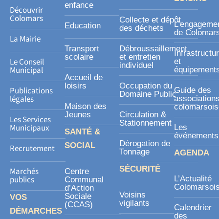
-
enfance
Découvrir
s
Colomars
Collecte et dépôt
L’engageme
Education
des déchets
q
de Colomar
La Mairie
u
Transport
Débroussaillement
Infrastructu
a
scolaire
et entretien
Le Conseil
et
individuel
r
Municipal
équipement
Accueil de
e
loisirs
Occupation du
Publications
Guide des
Domaine Public
légales
association
Maison des
colomarsoi
Jeunes
Circulation &
Les Services
Stationnement
Municipaux
Les
SANTÉ &
événements
Dérogation de
SOCIAL
Recrutement
Tonnage
AGENDA
SÉCURITÉ
Marchés
Centre
publics
L’Actualité
Communal
Colomarsoi
d’Action
Voisins
Sociale
VOS
vigilants
(CCAS)
Calendrier
DÉMARCHES
des