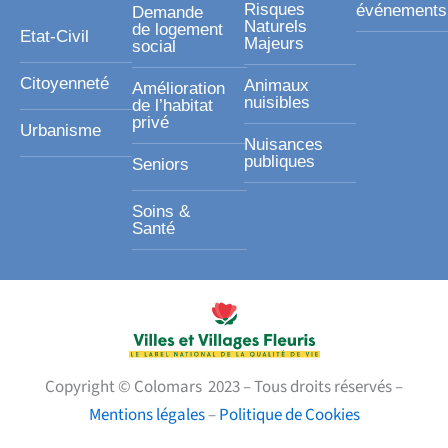
Risques
événements
Demande
Naturels
de logement
Etat-Civil
Majeurs
social
Citoyenneté
Animaux
Amélioration
nuisibles
de l’habitat
privé
Urbanisme
Nuisances
publiques
Seniors
Soins &
Santé
Copyright © Colomars 2023 – Tous droits réservés –
Mentions légales
–
Politique de Cookies