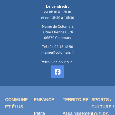
Le vendredi :
de 8h30 à 12h30
et de 13h30 à 16h30
Mairie de Colomars
3 Rue Etienne Curti
06670 Colomars
Tel :
04 92 15 18 50
mairie@colomars.fr
Retrouvez-nous sur...
F
a
c
e
b
o
COMMUNE
ENFANCE
TERRITOIRE
SPORTS /
o
ET ÉLUS
CULTURE /
k
Petite
Assainissement
LOISIRS