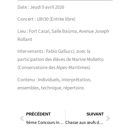
Date : Jeudi 9 avril 2026
Concert : 18h30 (Entrée libre)
Lieu : Fort Casal, Salle Baùma, Avenue Joseph
Rollant
Intervenants : Fabio Gallucci, avec la
participation des élèves de Marine Molletto
(Conservatoire des Alpes-Maritimes)
Contenu : Individuels, interprétation,
ensembles, technique, répertoire.
Précédent
Suivan
PRÉCÉDENT
SUIVANT
9ème Concours International de Bouquets – 11 et 12 avril 2026
Chasse aux œufs de Pâques – 4 avril 2026 à 11h