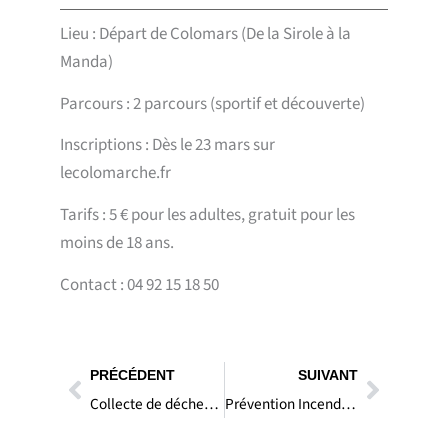
Lieu : Départ de Colomars (De la Sirole à la
Manda)
Parcours : 2 parcours (sportif et découverte)
Inscriptions : Dès le 23 mars sur
lecolomarche.fr
Tarifs : 5 € pour les adultes, gratuit pour les
moins de 18 ans.
Contact : 04 92 15 18 50
Précédent
Suivan
PRÉCÉDENT
SUIVANT
Collecte de déchets verts à Colomars – Samedi 18 avril 2026 de 8h à 12h
Prévention Incendie : Nouvelles consignes de débroussaillement dans les Alpes-Maritimes (2026)