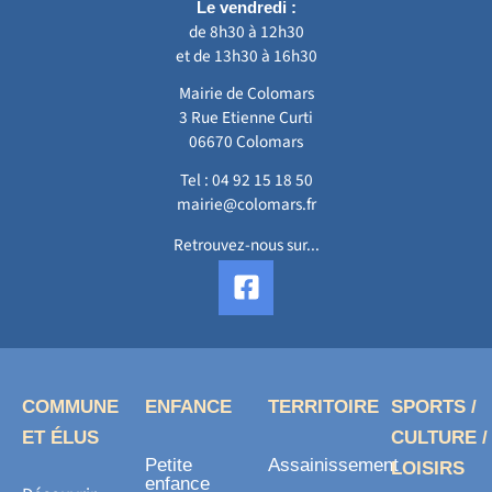
Le vendredi :
de 8h30 à 12h30
et de 13h30 à 16h30
Mairie de Colomars
3 Rue Etienne Curti
06670 Colomars
Tel :
04 92 15 18 50
mairie@colomars.fr
Retrouvez-nous sur...
F
a
c
e
b
o
COMMUNE
ENFANCE
TERRITOIRE
SPORTS /
o
ET ÉLUS
CULTURE /
k
Petite
Assainissement
LOISIRS
-
enfance