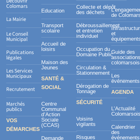
Découvrir
s
Colomars
Collecte et dépôt
L’engageme
Education
des déchets
q
de Colomar
La Mairie
u
Transport
Débroussaillement
Infrastructu
a
scolaire
et entretien
Le Conseil
et
individuel
r
Municipal
équipement
Accueil de
e
loisirs
Occupation du
Publications
Guide des
Domaine Public
légales
association
Maison des
colomarsoi
Jeunes
Circulation &
Les Services
Stationnement
Municipaux
Les
SANTÉ &
événements
Dérogation de
SOCIAL
Recrutement
Tonnage
AGENDA
SÉCURITÉ
Marchés
Centre
publics
L’Actualité
Communal
Colomarsoi
d’Action
Voisins
Sociale
VOS
vigilants
(CCAS)
Calendrier
DÉMARCHES
des
Risques
événements
Demande