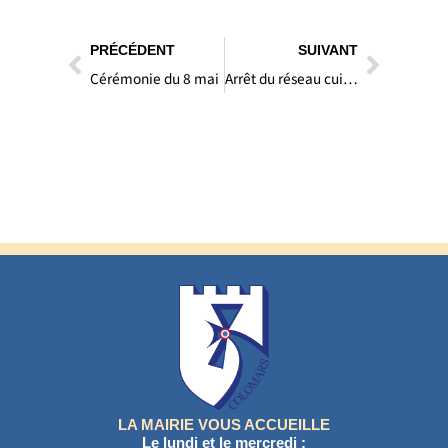
Précédent
Suivan
PRÉCÉDENT
SUIVANT
Cérémonie du 8 mai
Arrêt du réseau cuivre : préparons notre avenir numérique à Colomars !
LA MAIRIE VOUS ACCUEILLE
Le lundi et le mercredi :