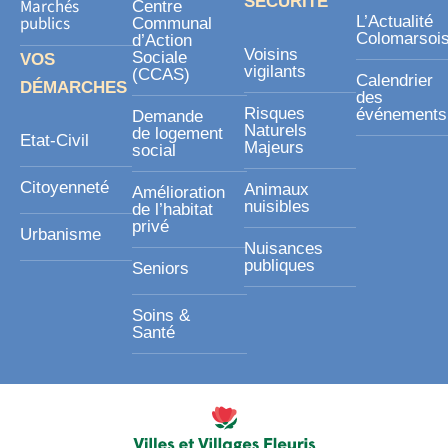
SÉCURITÉ
Marchés
Centre
publics
L’Actualité
Communal
Colomarsoi
d’Action
Voisins
Sociale
VOS
vigilants
(CCAS)
Calendrier
DÉMARCHES
des
Risques
événements
Demande
Naturels
de logement
Etat-Civil
Majeurs
social
Citoyenneté
Animaux
Amélioration
nuisibles
de l’habitat
privé
Urbanisme
Nuisances
publiques
Seniors
Soins &
Santé