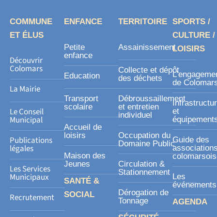
b
o
COMMUNE
ENFANCE
TERRITOIRE
SPORTS /
o
ET ÉLUS
CULTURE /
k
Petite
Assainissement
LOISIRS
-
enfance
Découvrir
s
Colomars
Collecte et dépôt
L’engageme
Education
des déchets
q
de Colomar
La Mairie
u
Transport
Débroussaillement
Infrastructu
a
scolaire
et entretien
Le Conseil
et
individuel
r
Municipal
équipement
Accueil de
e
loisirs
Occupation du
Publications
Guide des
Domaine Public
légales
association
Maison des
colomarsoi
Jeunes
Circulation &
Les Services
Stationnement
Municipaux
Les
SANTÉ &
événements
Dérogation de
SOCIAL
Recrutement
Tonnage
AGENDA