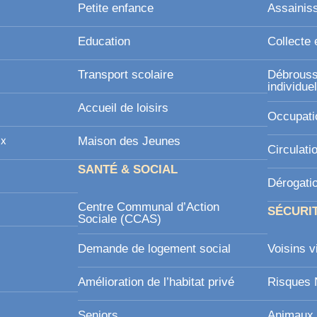
Petite enfance
Assainis
Education
Collecte 
Transport scolaire
Débroussa
individue
Accueil de loisirs
Occupati
ux
Maison des Jeunes
Circulati
SANTÉ & SOCIAL
Dérogati
Centre Communal d’Action
SÉCURI
Sociale (CCAS)
Demande de logement social
Voisins v
Amélioration de l’habitat privé
Risques 
Seniors
Animaux 