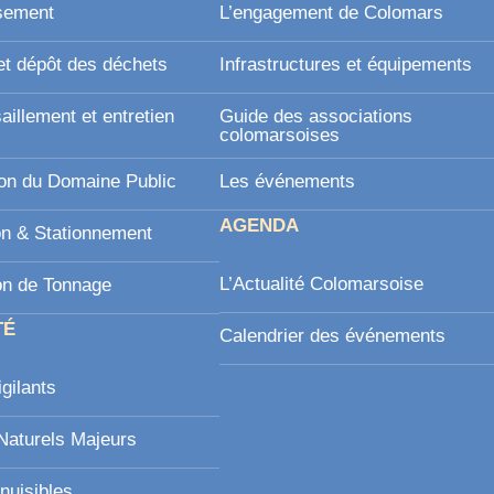
sement
L’engagement de Colomars
et dépôt des déchets
Infrastructures et équipements
illement et entretien
Guide des associations
l
colomarsoises
on du Domaine Public
Les événements
AGENDA
on & Stationnement
L’Actualité Colomarsoise
on de Tonnage
TÉ
Calendrier des événements
igilants
Naturels Majeurs
nuisibles