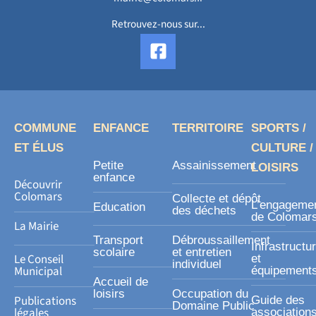
Retrouvez-nous sur...
F
a
c
e
b
o
COMMUNE
ENFANCE
TERRITOIRE
SPORTS /
o
ET ÉLUS
CULTURE /
k
Petite
Assainissement
LOISIRS
-
enfance
Découvrir
s
Colomars
Collecte et dépôt
L’engageme
Education
des déchets
q
de Colomar
La Mairie
u
Transport
Débroussaillement
Infrastructu
a
scolaire
et entretien
Le Conseil
et
individuel
r
Municipal
équipement
Accueil de
e
loisirs
Occupation du
Publications
Guide des
Domaine Public
légales
association