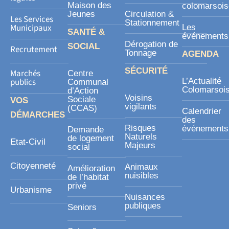
Maison des
colomarsoi
Jeunes
Circulation &
Les Services
Stationnement
Municipaux
Les
SANTÉ &
événements
Dérogation de
SOCIAL
Recrutement
Tonnage
AGENDA
SÉCURITÉ
Marchés
Centre
publics
L’Actualité
Communal
Colomarsoi
d’Action
Voisins
Sociale
VOS
vigilants
(CCAS)
Calendrier
DÉMARCHES
des
Risques
événements
Demande
Naturels
de logement
Etat-Civil
Majeurs
social
Citoyenneté
Animaux
Amélioration
nuisibles
de l’habitat
privé
Urbanisme
Nuisances
publiques
Seniors