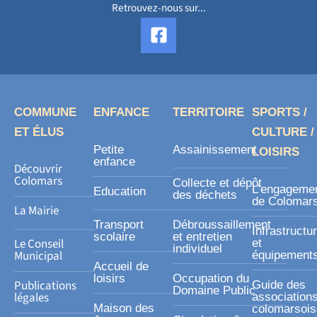
Retrouvez-nous sur...
F
a
c
e
b
o
COMMUNE
ENFANCE
TERRITOIRE
SPORTS /
o
ET ÉLUS
CULTURE /
k
Petite
Assainissement
LOISIRS
-
enfance
Découvrir
s
Colomars
Collecte et dépôt
L’engageme
Education
des déchets
q
de Colomar
La Mairie
u
Transport
Débroussaillement
Infrastructu
a
scolaire
et entretien
Le Conseil
et
individuel
r
Municipal
équipement
Accueil de
e
loisirs
Occupation du
Publications
Guide des
Domaine Public
légales
association
Maison des
colomarsoi