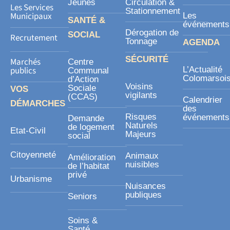
Jeunes
Circulation &
Les Services
Stationnement
Municipaux
Les
SANTÉ &
événements
Dérogation de
SOCIAL
Recrutement
Tonnage
AGENDA
SÉCURITÉ
Marchés
Centre
publics
L’Actualité
Communal
Colomarsoi
d’Action
Voisins
Sociale
VOS
vigilants
(CCAS)
Calendrier
DÉMARCHES
des
Risques
événements
Demande
Naturels
de logement
Etat-Civil
Majeurs
social
Citoyenneté
Animaux
Amélioration
nuisibles
de l’habitat
privé
Urbanisme
Nuisances
publiques
Seniors
Soins &
Santé