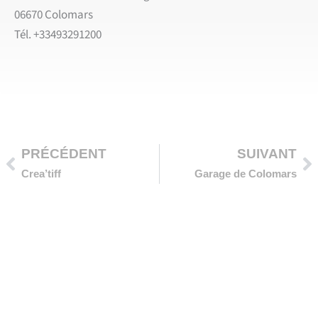
06670 Colomars
Tél. +33493291200
Précédent
Su
PRÉCÉDENT
SUIVANT
Crea’tiff
Garage de Colomars