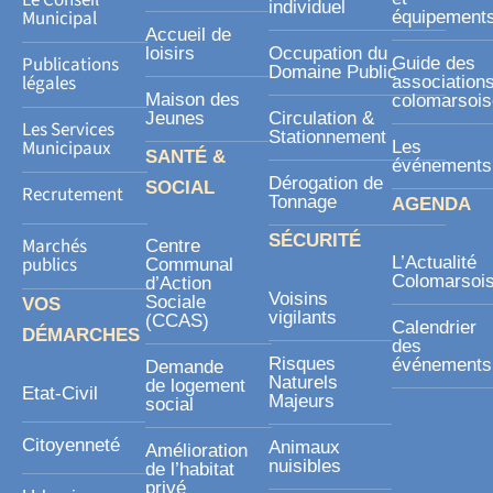
individuel
r
Municipal
équipement
Accueil de
e
loisirs
Occupation du
Publications
Guide des
Domaine Public
légales
association
Maison des
colomarsoi
Jeunes
Circulation &
Les Services
Stationnement
Municipaux
Les
SANTÉ &
événements
Dérogation de
SOCIAL
Recrutement
Tonnage
AGENDA
SÉCURITÉ
Marchés
Centre
publics
L’Actualité
Communal
Colomarsoi
d’Action
Voisins
Sociale
VOS
vigilants
(CCAS)
Calendrier
DÉMARCHES
des
Risques
événements
Demande
Naturels
de logement
Etat-Civil
Majeurs
social
Citoyenneté
Animaux
Amélioration
nuisibles
de l’habitat
privé