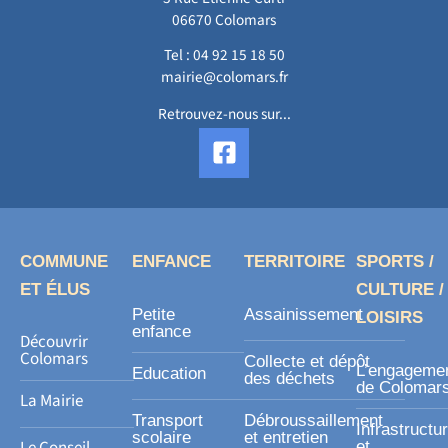
06670 Colomars
Tel :
04 92 15 18 50
mairie@colomars.fr
Retrouvez-nous sur...
F
a
c
e
b
o
COMMUNE
ENFANCE
TERRITOIRE
SPORTS /
o
ET ÉLUS
CULTURE /
k
Petite
Assainissement
LOISIRS
-
enfance
Découvrir
s
Colomars
Collecte et dépôt
L’engageme
Education
des déchets
q
de Colomar
La Mairie
u
Transport
Débroussaillement
Infrastructu
a
scolaire
et entretien
Le Conseil
et