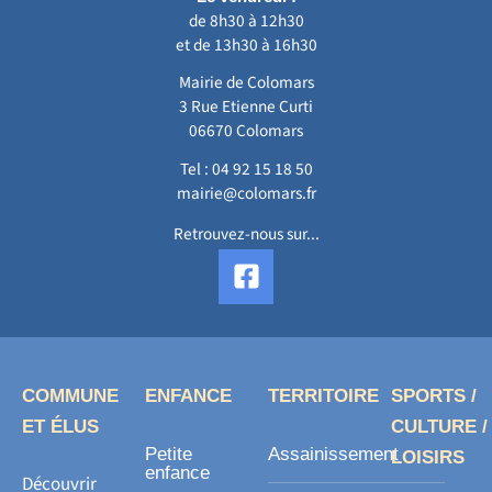
de 8h30 à 12h30
et de 13h30 à 16h30
Mairie de Colomars
3 Rue Etienne Curti
06670 Colomars
Tel :
04 92 15 18 50
mairie@colomars.fr
Retrouvez-nous sur...
F
a
c
e
b
o
COMMUNE
ENFANCE
TERRITOIRE
SPORTS /
o
ET ÉLUS
CULTURE /
k
Petite
Assainissement
LOISIRS
-
enfance
Découvrir