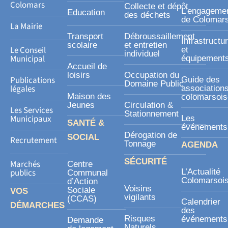
s
Colomars
Collecte et dépôt
L’engageme
Education
des déchets
q
de Colomar
La Mairie
u
Transport
Débroussaillement
Infrastructu
a
scolaire
et entretien
Le Conseil
et
individuel
r
Municipal
équipement
Accueil de
e
loisirs
Occupation du
Publications
Guide des
Domaine Public
légales
association
Maison des
colomarsoi
Jeunes
Circulation &
Les Services
Stationnement
Municipaux
Les
SANTÉ &
événements
Dérogation de
SOCIAL
Recrutement
Tonnage
AGENDA
SÉCURITÉ
Marchés
Centre
publics
L’Actualité
Communal
Colomarsoi
d’Action
Voisins
Sociale
VOS
vigilants
(CCAS)
Calendrier
DÉMARCHES
des
Risques
événements
Demande
Naturels