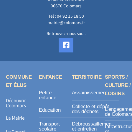
06670 Colomars
Tel :
04 92 15 18 50
mairie@colomars.fr
Retrouvez-nous sur...
F
a
c
e
b
o
COMMUNE
ENFANCE
TERRITOIRE
SPORTS /
o
ET ÉLUS
CULTURE /
k
Petite
Assainissement
LOISIRS
-
enfance
Découvrir
s
Colomars
Collecte et dépôt
L’engageme
Education
des déchets
q
de Colomar
La Mairie
u
Transport
Débroussaillement
Infrastructu
a
scolaire
et entretien
Le Conseil
et