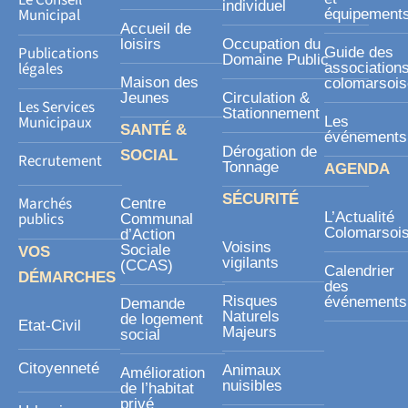
individuel
r
Municipal
équipement
Accueil de
e
loisirs
Occupation du
Publications
Guide des
Domaine Public
légales
association
Maison des
colomarsoi
Jeunes
Circulation &
Les Services
Stationnement
Municipaux
Les
SANTÉ &
événements
Dérogation de
SOCIAL
Recrutement
Tonnage
AGENDA
SÉCURITÉ
Marchés
Centre
publics
L’Actualité
Communal
Colomarsoi
d’Action
Voisins
Sociale
VOS
vigilants
(CCAS)
Calendrier
DÉMARCHES
des
Risques
événements
Demande
Naturels
de logement
Etat-Civil
Majeurs
social
Citoyenneté
Animaux
Amélioration
nuisibles
de l’habitat
privé