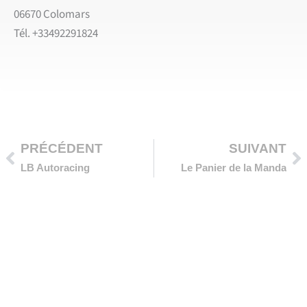
06670 Colomars
Tél. +33492291824
Précédent
Su
PRÉCÉDENT
SUIVANT
LB Autoracing
Le Panier de la Manda