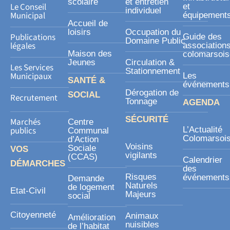
a
scolaire
et entretien
Le Conseil
et
individuel
r
Municipal
équipement
Accueil de
e
loisirs
Occupation du
Publications
Guide des
Domaine Public
légales
association
Maison des
colomarsoi
Jeunes
Circulation &
Les Services
Stationnement
Municipaux
Les
SANTÉ &
événements
Dérogation de
SOCIAL
Recrutement
Tonnage
AGENDA
SÉCURITÉ
Marchés
Centre
publics
L’Actualité
Communal
Colomarsoi
d’Action
Voisins
Sociale
VOS
vigilants
(CCAS)
Calendrier
DÉMARCHES
des
Risques
événements
Demande
Naturels
de logement
Etat-Civil
Majeurs
social
Citoyenneté
Animaux
Amélioration
nuisibles
de l’habitat