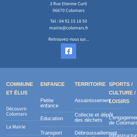
3 Rue Etienne Curti
06670 Colomars
Tel :
04 92 15 18 50
mairie@colomars.fr
Retrouvez-nous sur...
F
a
c
e
b
o
COMMUNE
ENFANCE
TERRITOIRE
SPORTS /
o
ET ÉLUS
CULTURE /
k
Petite
Assainissement
LOISIRS
-
enfance
Découvrir
s
Colomars
Collecte et dépôt
L’engageme
Education
des déchets
q
de Colomar
La Mairie
u
Transport
Débroussaillement
Infrastructu