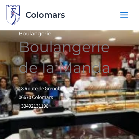
Aller
au
Colomars
contenu
Boulangerie
Boulangerie
de la Manda
18 Route de Grenoble
06670 Colomars
+33492131198