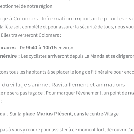
eptionnel de notre région.
age à Colomars : Information importante pour les rive
a fête soit complète et pour assurer la sécurité de tous,
nous vous
Elles traverseront Colomars :
De
environ.
raires :
9h40 à 10h15
Les cyclistes arriveront depuis La Manda et se dirigero
inéraire :
tons tous les habitants à se placer le long de l’itinéraire pour e
 du village s’anime : Ravitaillement et animations
e ne sera pas fugace !
Pour marquer l’événement,
un point de
ra
 :
Sur la
,
dans le centre-Village.
eu :
place Marius Plésent
 pas à vous y rendre pour assister à ce moment fort,
découvrir l’a