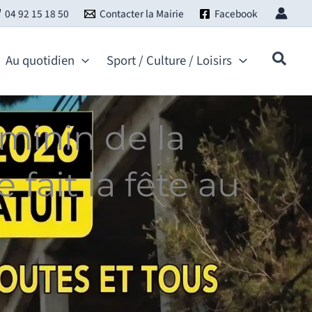
04 92 15 18 50
Contacter la Mairie
Facebook
Au quotidien
Sport / Culture / Loisirs
minin de la
 fait la fête au