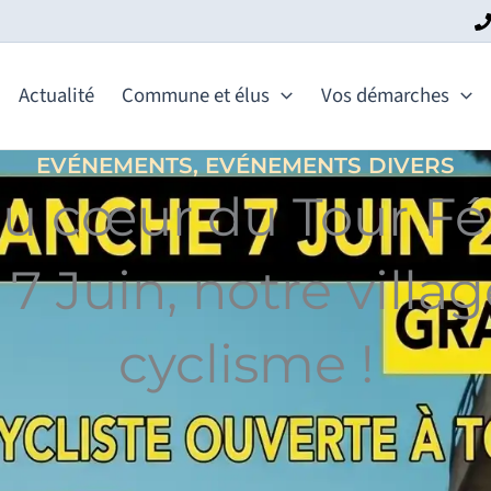
Actualité
Commune et élus
Vos démarches
EVÉNEMENTS
,
EVÉNEMENTS DIVERS
u cœur du Tour Fé
7 Juin, notre village
cyclisme !