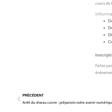
cours de 
Informa
Da
Dé
Di
C
Inscript
Faites pas
événement
Précédent
PRÉCÉDENT
Arrêt du réseau cuivre : préparons notre avenir numériqu