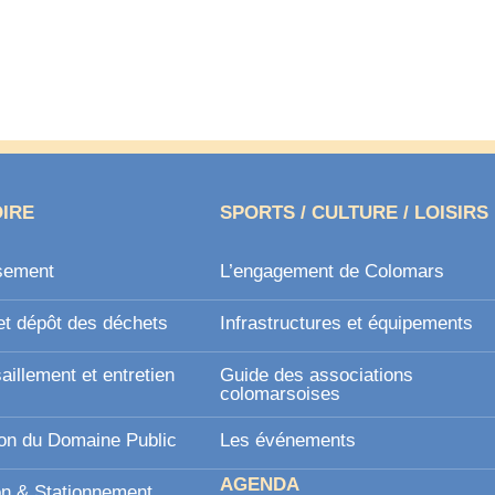
OIRE
SPORTS / CULTURE / LOISIRS
sement
L’engagement de Colomars
et dépôt des déchets
Infrastructures et équipements
illement et entretien
Guide des associations
l
colomarsoises
on du Domaine Public
Les événements
AGENDA
on & Stationnement