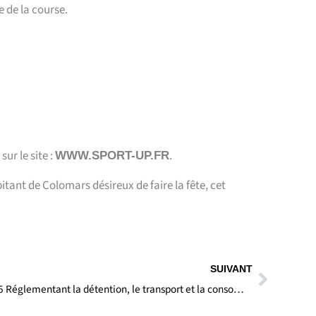
e de la course.
r le site :
.
WWW.SPORT-UP.FR
itant de Colomars désireux de faire la fête,
cet
Suivan
SUIVANT
ARRÊTÉ PRÉFECTORAL N° 2026-785 Réglementant la détention, le transport et la consommation de protoxyde d’azote (N20) dans le département des Alpes-Maritimes