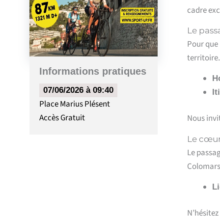
cadre exc
Le pass
Pour que l
territoire.
Informations pratiques
Ho
07/06/2026 à 09:40
It
Place Marius Plésent
Accès
Gratuit
Nous invi
Le cœur
Le passag
Colomars
Li
N’hésitez