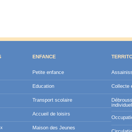
S
ENFANCE
TERRIT
Petite enfance
Assainis
Education
Collecte 
Transport scolaire
Débroussa
individue
Accueil de loisirs
Occupati
ux
Maison des Jeunes
Circulati