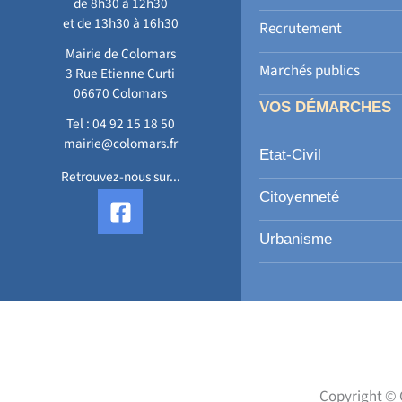
de 8h30 à 12h30
et de 13h30 à 16h30
Recrutement
Mairie de Colomars
Marchés publics
3 Rue Etienne Curti
06670 Colomars
VOS DÉMARCHES
Tel :
04 92 15 18 50
mairie@colomars.fr
Etat-Civil
Retrouvez-nous sur...
F
Citoyenneté
a
c
Urbanisme
e
b
o
o
k
-
s
Copyright © 