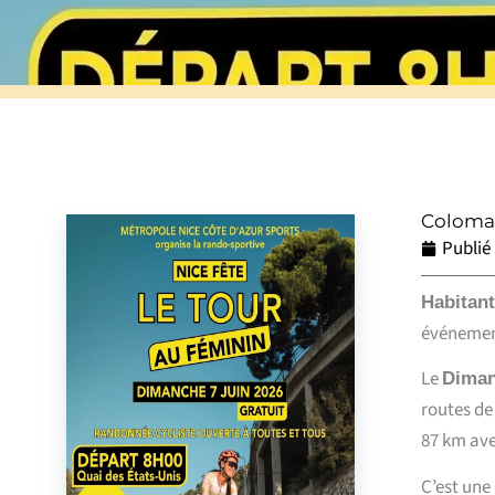
Colomars
Publié
Habitant
événement
Le
Diman
routes de
87 km ave
C’est une