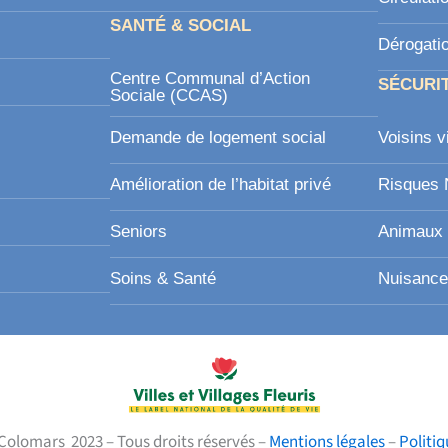
SANTÉ & SOCIAL
Dérogati
Centre Communal d’Action
SÉCURI
Sociale (CCAS)
Demande de logement social
Voisins v
Amélioration de l’habitat privé
Risques 
Seniors
Animaux 
Soins & Santé
Nuisance
Colomars 2023 – Tous droits réservés –
Mentions légales
–
Politi