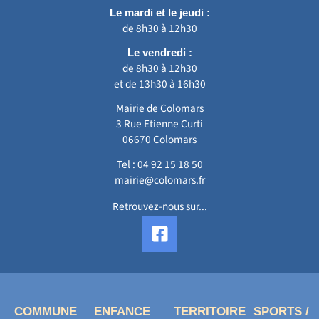
Le mardi et le jeudi :
de 8h30 à 12h30
Le vendredi :
de 8h30 à 12h30
et de 13h30 à 16h30
Mairie de Colomars
3 Rue Etienne Curti
06670 Colomars
Tel :
04 92 15 18 50
mairie@colomars.fr
Retrouvez-nous sur...
F
a
c
e
b
o
COMMUNE
ENFANCE
TERRITOIRE
SPORTS /