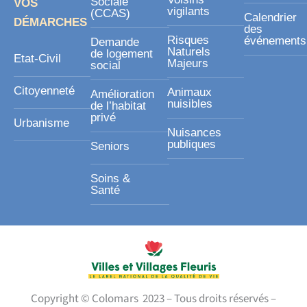
Sociale
VOS
vigilants
(CCAS)
Calendrier
DÉMARCHES
des
Risques
événements
Demande
Naturels
de logement
Etat-Civil
Majeurs
social
Citoyenneté
Animaux
Amélioration
nuisibles
de l’habitat
privé
Urbanisme
Nuisances
publiques
Seniors
Soins &
Santé
Copyright © Colomars 2023 – Tous droits réservés –