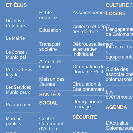
o
ET ÉLUS
CULTURE /
k
Petite
Assainissement
LOISIRS
-
enfance
Découvrir
s
Colomars
Collecte et dépôt
L’engageme
Education
des déchets
q
de Colomar
La Mairie
u
Transport
Débroussaillement
Infrastructu
a
scolaire
et entretien
Le Conseil
et
individuel
r
Municipal
équipement
Accueil de
e
loisirs
Occupation du
Publications
Guide des
Domaine Public
légales
association
Maison des
colomarsoi
Jeunes
Circulation &
Les Services
Stationnement
Municipaux
Les
SANTÉ &
événements
Dérogation de
SOCIAL
Recrutement
Tonnage
AGENDA
SÉCURITÉ
Marchés
Centre
publics
L’Actualité
Communal
Colomarsoi
d’Action
Voisins