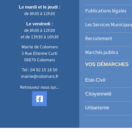
Le mardi et le jeudi :
Publications légales
de 8h30 à 12h30
Le vendredi :
Les Services Municipa
de 8h30 à 12h30
et de 13h30 à 16h30
Recrutement
Mairie de Colomars
Marchés publics
3 Rue Etienne Curti
06670 Colomars
VOS DÉMARCHES
Tel :
04 92 15 18 50
mairie@colomars.fr
Etat-Civil
Retrouvez-nous sur...
F
Citoyenneté
a
c
Urbanisme
e
b
o