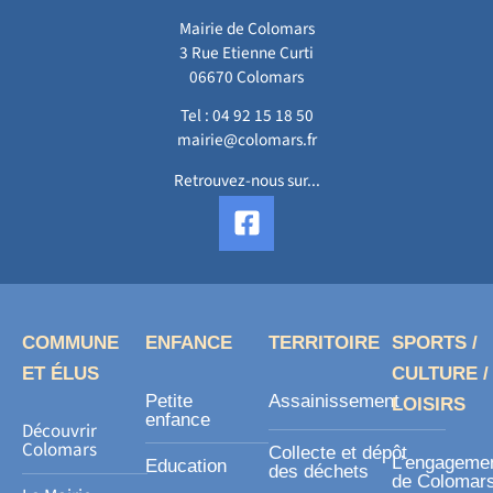
Mairie de Colomars
3 Rue Etienne Curti
06670 Colomars
Tel :
04 92 15 18 50
mairie@colomars.fr
Retrouvez-nous sur...
F
a
c
e
b
o
COMMUNE
ENFANCE
TERRITOIRE
SPORTS /
o
ET ÉLUS
CULTURE /
k
Petite
Assainissement
LOISIRS
-
enfance
Découvrir
s
Colomars
Collecte et dépôt
L’engageme
Education
des déchets
q
de Colomar