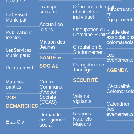
La Mairie
u
Transport
Débroussaillement
Infrastructu
a
scolaire
et entretien
Le Conseil
et
individuel
r
Municipal
équipement
Accueil de
e
loisirs
Occupation du
Publications
Guide des
Domaine Public
légales
association
Maison des
colomarsoi
Jeunes
Circulation &
Les Services
Stationnement
Municipaux
Les
SANTÉ &
événements
Dérogation de
SOCIAL
Recrutement
Tonnage
AGENDA
SÉCURITÉ
Marchés
Centre
publics
L’Actualité
Communal
Colomarsoi
d’Action
Voisins
Sociale
VOS
vigilants
(CCAS)
Calendrier
DÉMARCHES
des
Risques
événements
Demande
Naturels
de logement
Etat-Civil
Majeurs
social