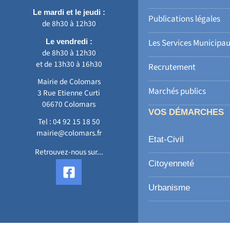
Le mardi et le jeudi :
Publications légales
de 8h30 à 12h30
Le vendredi :
Les Services Municipa
de 8h30 à 12h30
et de 13h30 à 16h30
Recrutement
Mairie de Colomars
Marchés publics
3 Rue Etienne Curti
06670 Colomars
VOS DÉMARCHES
Tel :
04 92 15 18 50
mairie@colomars.fr
Etat-Civil
Retrouvez-nous sur...
F
Citoyenneté
a
c
Urbanisme
e
b
o