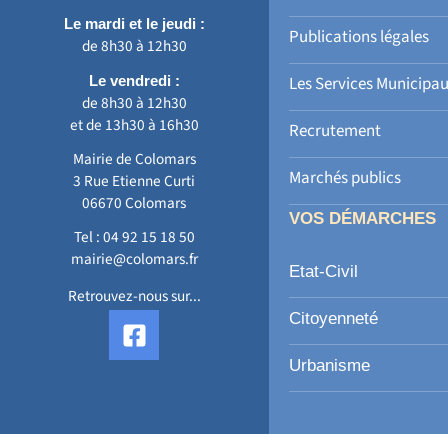
Le mardi et le jeudi :
Publications légales
de 8h30 à 12h30
Le vendredi :
Les Services Municipa
de 8h30 à 12h30
et de 13h30 à 16h30
Recrutement
Mairie de Colomars
Marchés publics
3 Rue Etienne Curti
06670 Colomars
VOS DÉMARCHES
Tel :
04 92 15 18 50
mairie@colomars.fr
Etat-Civil
Retrouvez-nous sur...
F
Citoyenneté
a
c
Urbanisme
e
b
o