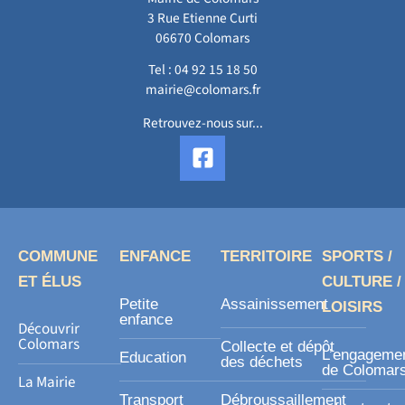
3 Rue Etienne Curti
06670 Colomars
Tel :
04 92 15 18 50
mairie@colomars.fr
Retrouvez-nous sur...
F
a
c
e
b
o
COMMUNE
ENFANCE
TERRITOIRE
SPORTS /
o
ET ÉLUS
CULTURE /
k
Petite
Assainissement
LOISIRS
-
enfance
Découvrir
s
Colomars
Collecte et dépôt
L’engageme
Education
des déchets
q
de Colomar
La Mairie
u
Transport
Débroussaillement