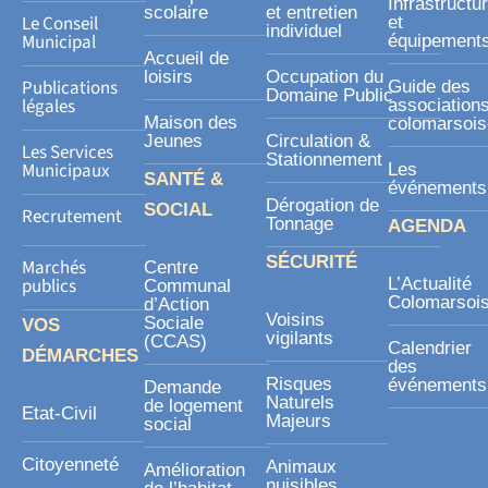
Infrastructu
a
scolaire
et entretien
Le Conseil
et
individuel
r
Municipal
équipement
Accueil de
e
loisirs
Occupation du
Publications
Guide des
Domaine Public
légales
association
Maison des
colomarsoi
Jeunes
Circulation &
Les Services
Stationnement
Municipaux
Les
SANTÉ &
événements
Dérogation de
SOCIAL
Recrutement
Tonnage
AGENDA
SÉCURITÉ
Marchés
Centre
publics
L’Actualité
Communal
Colomarsoi
d’Action
Voisins
Sociale
VOS
vigilants
(CCAS)
Calendrier
DÉMARCHES
des
Risques
événements
Demande
Naturels
de logement
Etat-Civil
Majeurs
social
Citoyenneté
Animaux
Amélioration
nuisibles