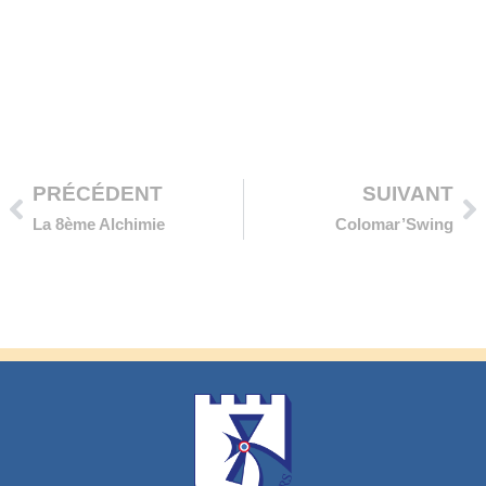
Précédent
Su
PRÉCÉDENT
SUIVANT
La 8ème Alchimie
Colomar’Swing