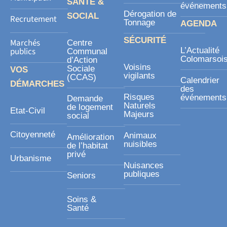
SANTÉ &
événements
Dérogation de
SOCIAL
Recrutement
Tonnage
AGENDA
SÉCURITÉ
Marchés
Centre
publics
L’Actualité
Communal
Colomarsoi
d’Action
Voisins
Sociale
VOS
vigilants
(CCAS)
Calendrier
DÉMARCHES
des
Risques
événements
Demande
Naturels
de logement
Etat-Civil
Majeurs
social
Citoyenneté
Animaux
Amélioration
nuisibles
de l’habitat
privé
Urbanisme
Nuisances
publiques
Seniors
Soins &
Santé