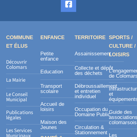
a
c
e
b
o
COMMUNE
ENFANCE
TERRITOIRE
SPORTS /
o
ET ÉLUS
CULTURE /
k
Petite
Assainissement
LOISIRS
-
enfance
Découvrir
s
Colomars
Collecte et dépôt
L’engageme
Education
des déchets
q
de Colomar
La Mairie
u
Transport
Débroussaillement
Infrastructu
a
scolaire
et entretien
Le Conseil
et
individuel
r
Municipal
équipement
Accueil de
e
loisirs
Occupation du
Publications
Guide des
Domaine Public
légales
association
Maison des
colomarsoi
Jeunes
Circulation &
Les Services
Stationnement
Municipaux
Les