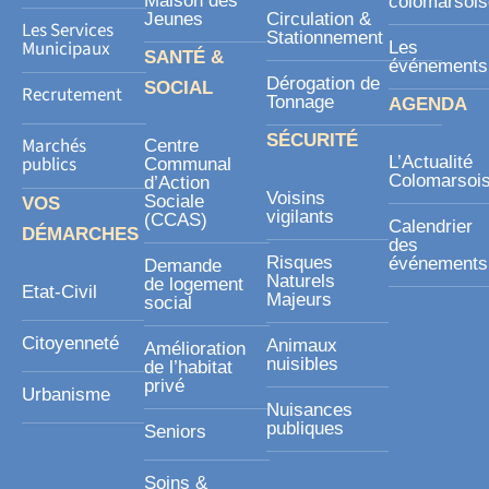
Maison des
colomarsoi
Jeunes
Circulation &
Les Services
Stationnement
Municipaux
Les
SANTÉ &
événements
Dérogation de
SOCIAL
Recrutement
Tonnage
AGENDA
SÉCURITÉ
Marchés
Centre
publics
L’Actualité
Communal
Colomarsoi
d’Action
Voisins
Sociale
VOS
vigilants
(CCAS)
Calendrier
DÉMARCHES
des
Risques
événements
Demande
Naturels
de logement
Etat-Civil
Majeurs
social
Citoyenneté
Animaux
Amélioration
nuisibles
de l’habitat
privé
Urbanisme
Nuisances
publiques
Seniors
Soins &