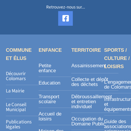
Retrouvez-nous sur...
F
a
c
e
b
o
COMMUNE
ENFANCE
TERRITOIRE
SPORTS /
o
ET ÉLUS
CULTURE /
k
Petite
Assainissement
LOISIRS
-
enfance
Découvrir
s
Colomars
Collecte et dépôt
L’engageme
Education
des déchets
q
de Colomar
La Mairie
u
Transport
Débroussaillement
Infrastructu
a
scolaire
et entretien
Le Conseil
et
individuel
r
Municipal
équipement
Accueil de
e
loisirs
Occupation du
Publications
Guide des
Domaine Public
légales
association