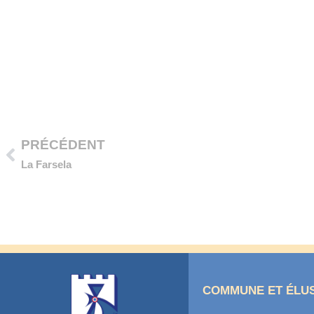
Précédent
PRÉCÉDENT
La Farsela
COMMUNE ET ÉLU