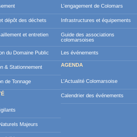
sement
L’engagement de Colomars
et dépôt des déchets
Infrastructures et équipements
illement et entretien
Guide des associations
l
colomarsoises
on du Domaine Public
Les événements
AGENDA
on & Stationnement
L’Actualité Colomarsoise
on de Tonnage
TÉ
Calendrier des événements
igilants
Naturels Majeurs