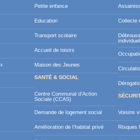
Petite enfance
Assainis
Education
Collecte 
Transport scolaire
Débroussa
individue
Accueil de loisirs
Occupati
ux
Maison des Jeunes
Circulati
SANTÉ & SOCIAL
Dérogati
Centre Communal d’Action
SÉCURI
Sociale (CCAS)
Demande de logement social
Voisins v
Amélioration de l’habitat privé
Risques 