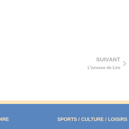
Su
SUIVANT
L’ivresse de Lire
OIRE
SPORTS / CULTURE / LOISIRS