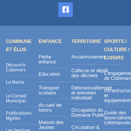
F
a
c
e
b
o
COMMUNE
ENFANCE
TERRITOIRE
SPORTS /
o
ET ÉLUS
CULTURE /
k
Petite
Assainissement
LOISIRS
-
enfance
Découvrir
s
Colomars
Collecte et dépôt
L’engageme
Education
des déchets
q
de Colomar
La Mairie
u
Transport
Débroussaillement
Infrastructu
a
scolaire
et entretien
Le Conseil
et
individuel
r
Municipal
équipement
Accueil de
e
loisirs
Occupation du
Publications
Guide des
Domaine Public
légales
association
Maison des
colomarsoi
Jeunes
Circulation &
Les Services