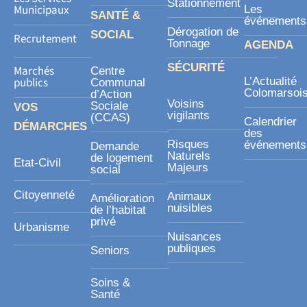
Stationnement
Municipaux
Les
SANTÉ &
événements
Dérogation de
SOCIAL
Recrutement
Tonnage
AGENDA
SÉCURITÉ
Marchés
Centre
publics
L’Actualité
Communal
Colomarsoi
d’Action
Voisins
Sociale
VOS
vigilants
(CCAS)
Calendrier
DÉMARCHES
des
Risques
événements
Demande
Naturels
de logement
Etat-Civil
Majeurs
social
Citoyenneté
Animaux
Amélioration
nuisibles
de l’habitat
privé
Urbanisme
Nuisances
publiques
Seniors
Soins &
Santé